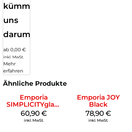
kümmern
uns
darum!
ab 0,00 €
inkl. MwSt.
Mehr
erfahren
Ähnliche Produkte
Emporia
Emporia JOY
SIMPLICITYglam
Black
Schwarz
60,90
€
78,90
€
inkl. MwSt.
inkl. MwSt.