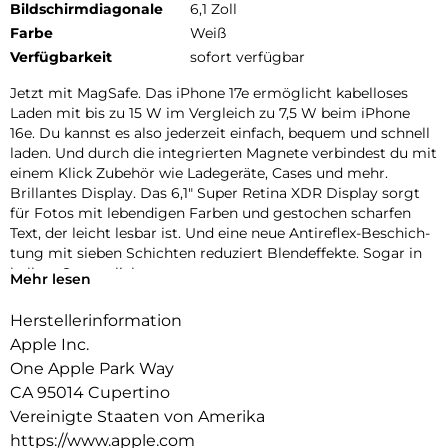
Bildschirmdiagonale
6,1 Zoll
Farbe
Weiß
Verfügbarkeit
sofort verfügbar
Jetzt mit MagSafe. Das iPhone 17e ermög­licht kabel­loses
Laden mit bis zu 15 W im Vergleich zu 7,5 W beim iPhone
16e. Du kannst es also jeder­zeit ein­fach, bequem und schnell
laden. Und durch die inte­grierten Magnete ver­bindest du mit
einem Klick Zubehör wie Lade­geräte, Cases und mehr.
Brillantes Dis­play. Das 6,1″ Super Retina XDR Dis­play sorgt
für Fotos mit leben­digen Farben und ge­stochen scharfen
Text, der leicht lesbar ist. Und eine neue Antireflex-Beschich­
tung mit sieben Schichten redu­ziert Blend­effekte. Sogar in
hellem Sonnen­licht.
Mehr lesen
Face ID. Mit Face ID kannst du dein iPhone sicher ent­
sperren, dich bei Apps anmelden und bezahlen − mit nur
Herstellerinformation
einem Blick.
Apple Inc.
ctiontaste. Die Abkürzung zu deinem Lieblings­feature. Wenn
One Apple Park Way
du die Actiontaste lange drückst, kannst du alles Mögliche
CA 95014 Cupertino
machen – aktiviere den Stummmodus, Über­setzung, visuelle
Intelligenz und mehr.
Vereinigte Staaten von Amerika
Farben. Das iPhone 17e kommt in drei tollen Farben. Wähle
https://www.apple.com