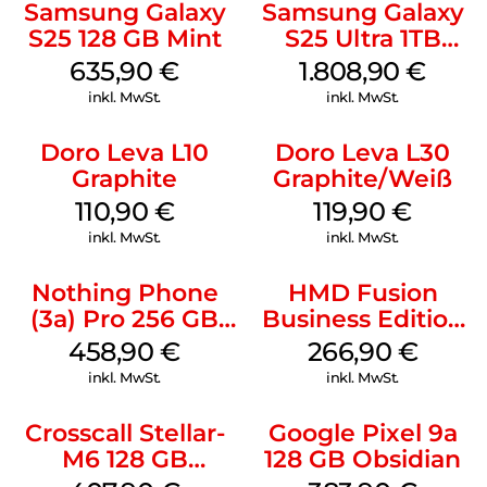
Samsung Galaxy
Samsung Galaxy
S25 128 GB Mint
S25 Ultra 1TB
Titanium Black
635,90
€
1.808,90
€
inkl. MwSt.
inkl. MwSt.
Doro Leva L10
Doro Leva L30
Graphite
Graphite/Weiß
110,90
€
119,90
€
inkl. MwSt.
inkl. MwSt.
Nothing Phone
HMD Fusion
(3a) Pro 256 GB
Business Edition
Grey
256 GB Grey
458,90
€
266,90
€
inkl. MwSt.
inkl. MwSt.
Crosscall Stellar-
Google Pixel 9a
M6 128 GB
128 GB Obsidian
Schwarz