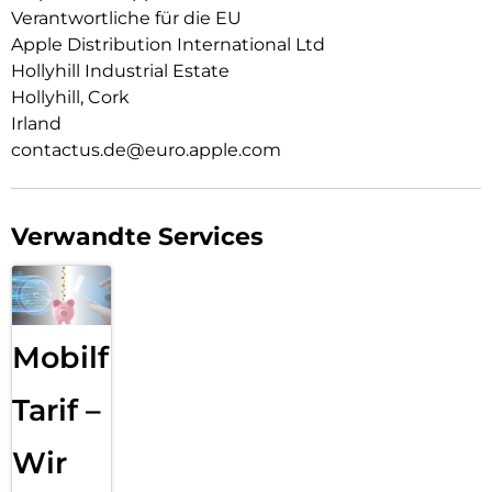
zwi­schen zeitlosem Schwarz, Weiß oder dem neuen zarten
Verantwortliche für die EU
Hellrosa.
Apple Distribution International Ltd
Hollyhill Industrial Estate
Hollyhill, Cork
Irland
contactus.de@euro.apple.com
Verwandte Services
Mobilfunk
Tarif –
Wir