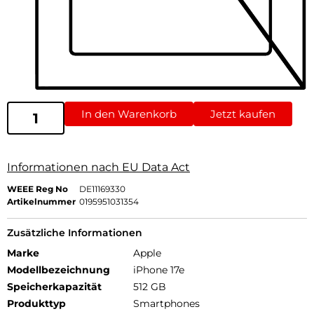
In den Warenkorb
Jetzt kaufen
Informationen nach EU Data Act
WEEE Reg No
DE11169330
Artikelnummer
0195951031354
Zusätzliche Informationen
Marke
Apple
Modellbezeichnung
iPhone 17e
Speicherkapazität
512 GB
Produkttyp
Smartphones