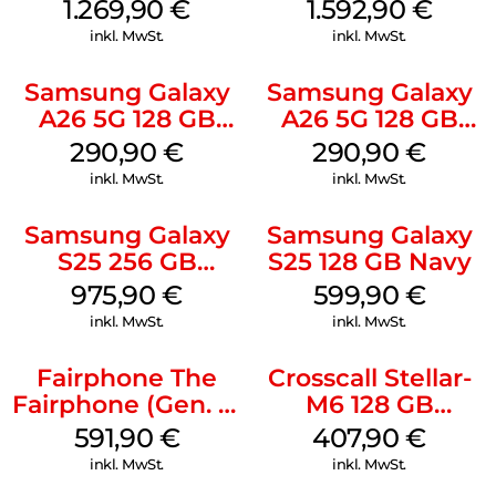
Titanium Silver
Titanium
1.269,90
€
1.592,90
€
Whitesilver
inkl. MwSt.
inkl. MwSt.
Samsung Galaxy
Samsung Galaxy
A26 5G 128 GB
A26 5G 128 GB
White
Mint
290,90
€
290,90
€
inkl. MwSt.
inkl. MwSt.
Samsung Galaxy
Samsung Galaxy
S25 256 GB
S25 128 GB Navy
Icyblue
975,90
€
599,90
€
inkl. MwSt.
inkl. MwSt.
Fairphone The
Crosscall Stellar-
Fairphone (Gen. 6)
M6 128 GB
256 GB Forest
Schwarz
591,90
€
407,90
€
Green
inkl. MwSt.
inkl. MwSt.