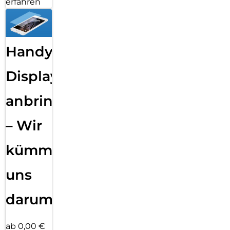
erfahren
Handy
Displayfolie
anbringen
– Wir
kümmern
uns
darum!
ab 0,00 €