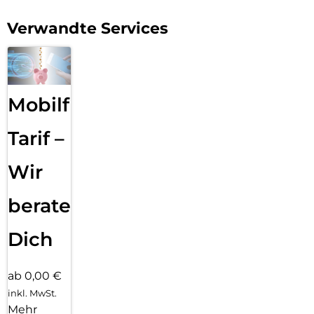
ursprüngliche Design deines Geräts und ermöglicht es, die
Farbe und die Feinheiten deines Geräts voll zur Geltung zu
Verwandte Services
bringen.
Mobilfunk
Tarif –
Wir
beraten
Dich
ab 0,00 €
inkl. MwSt.
Mehr