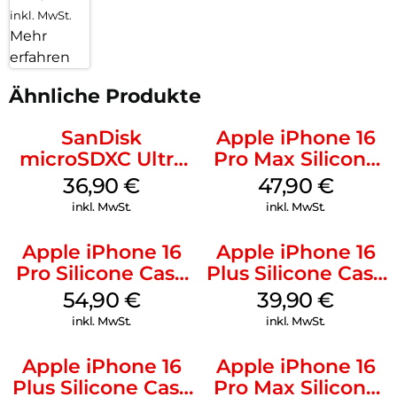
inkl. MwSt.
Mehr
erfahren
Ähnliche Produkte
SanDisk
Apple iPhone 16
microSDXC Ultra
Pro Max Silicone
128 GB + Adapter
Case MagSafe
36,90
€
47,90
€
Mobile
Black
inkl. MwSt.
inkl. MwSt.
Apple iPhone 16
Apple iPhone 16
Pro Silicone Case
Plus Silicone Case
MagSafe Black
MagSafe Plum
54,90
€
39,90
€
inkl. MwSt.
inkl. MwSt.
Apple iPhone 16
Apple iPhone 16
Plus Silicone Case
Pro Max Silicone