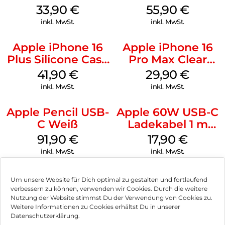
MagSafe Lake
Case MagSafe
33,90
€
55,90
€
Green
Stone Gray
inkl. MwSt.
inkl. MwSt.
Apple iPhone 16
Apple iPhone 16
Plus Silicone Case
Pro Max Clear
MagSafe Stone
Case MagSafe
41,90
€
29,90
€
Gray
Transparent
inkl. MwSt.
inkl. MwSt.
Apple Pencil USB-
Apple 60W USB-C
C Weiß
Ladekabel 1 m
Weiß
91,90
€
17,90
€
inkl. MwSt.
inkl. MwSt.
Um unsere Website für Dich optimal zu gestalten und fortlaufend
verbessern zu können, verwenden wir Cookies. Durch die weitere
Nutzung der Website stimmst Du der Verwendung von Cookies zu.
Impressum
Weitere Informationen zu Cookies erhältst Du in unserer
Datenschutzerklärung.
AGB