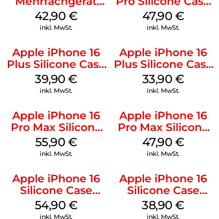
Mehrfachgerät
Pro Silicone Case
Luna Grey
MagSafe Denim
42,90
€
47,90
€
inkl. MwSt.
inkl. MwSt.
Apple iPhone 16
Apple iPhone 16
Plus Silicone Case
Plus Silicone Case
MagSafe Plum
MagSafe Lake
39,90
€
33,90
€
Green
inkl. MwSt.
inkl. MwSt.
Apple iPhone 16
Apple iPhone 16
Pro Max Silicone
Pro Max Silicone
Case MagSafe
Case MagSafe
55,90
€
47,90
€
Stone Gray
Black
inkl. MwSt.
inkl. MwSt.
Apple iPhone 16
Apple iPhone 16
Silicone Case
Silicone Case
MagSafe Lake
MagSafe
54,90
€
38,90
€
Green
Ultramarine
inkl. MwSt.
inkl. MwSt.