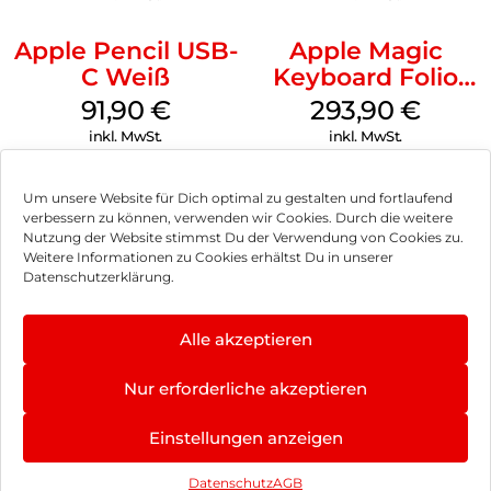
Apple Pencil USB-
Apple Magic
C Weiß
Keyboard Folio
iPad 10.9″ (10.Gen.)
91,90
€
293,90
€
Weiß
inkl. MwSt.
inkl. MwSt.
Um unsere Website für Dich optimal zu gestalten und fortlaufend
verbessern zu können, verwenden wir Cookies. Durch die weitere
Nutzung der Website stimmst Du der Verwendung von Cookies zu.
Impressum
Weitere Informationen zu Cookies erhältst Du in unserer
Datenschutzerklärung.
AGB
Datenschutz
Alle akzeptieren
Vertrag widerrufen
Nur erforderliche akzeptieren
Hinweis zur Batterieentsorgung
Einstellungen anzeigen
Newsletter
Datenschutz
AGB
©
2026
, Brodos AG – All Rights Reserved.