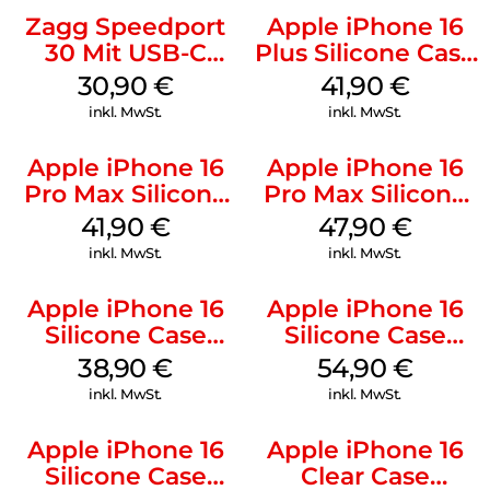
Zagg Speedport
Apple iPhone 16
30 Mit USB-C
Plus Silicone Case
Kabel Weiß
MagSafe Stone
30,90
€
41,90
€
Gray
inkl. MwSt.
inkl. MwSt.
Apple iPhone 16
Apple iPhone 16
Pro Max Silicone
Pro Max Silicone
Case MagSafe
Case MagSafe
41,90
€
47,90
€
Ultramarine
Black
inkl. MwSt.
inkl. MwSt.
Apple iPhone 16
Apple iPhone 16
Silicone Case
Silicone Case
MagSafe
MagSafe Lake
38,90
€
54,90
€
Ultramarine
Green
inkl. MwSt.
inkl. MwSt.
Apple iPhone 16
Apple iPhone 16
Silicone Case
Clear Case