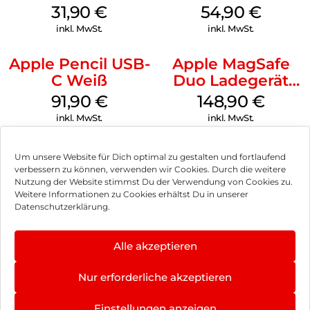
MagSafe Fuchsia
MagSafe
31,90
€
54,90
€
Transparent
inkl. MwSt.
inkl. MwSt.
Apple Pencil USB-
Apple MagSafe
C Weiß
Duo Ladegerät
Weiß
91,90
€
148,90
€
inkl. MwSt.
inkl. MwSt.
Um unsere Website für Dich optimal zu gestalten und fortlaufend
verbessern zu können, verwenden wir Cookies. Durch die weitere
Nutzung der Website stimmst Du der Verwendung von Cookies zu.
Impressum
Weitere Informationen zu Cookies erhältst Du in unserer
Datenschutzerklärung.
AGB
Datenschutz
Alle akzeptieren
Vertrag widerrufen
Nur erforderliche akzeptieren
Hinweis zur Batterieentsorgung
Einstellungen anzeigen