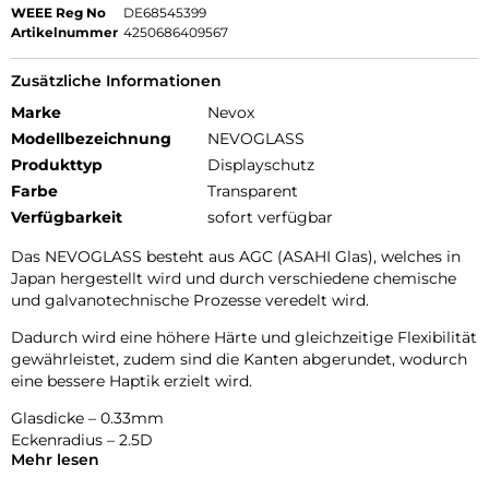
WEEE Reg No
DE68545399
Artikelnummer
4250686409567
Zusätzliche Informationen
Marke
Nevox
Modellbezeichnung
NEVOGLASS
Produkttyp
Displayschutz
Farbe
Transparent
Verfügbarkeit
sofort verfügbar
Das NEVOGLASS besteht aus AGC (ASAHI Glas), welches in
Japan hergestellt wird und durch verschiedene chemische
und galvanotechnische Prozesse veredelt wird.
Dadurch wird eine höhere Härte und gleichzeitige Flexibilität
gewährleistet, zudem sind die Kanten abgerundet, wodurch
eine bessere Haptik erzielt wird.
Glasdicke – 0.33mm
Eckenradius – 2.5D
Mehr lesen
Material Art Crystal Klar