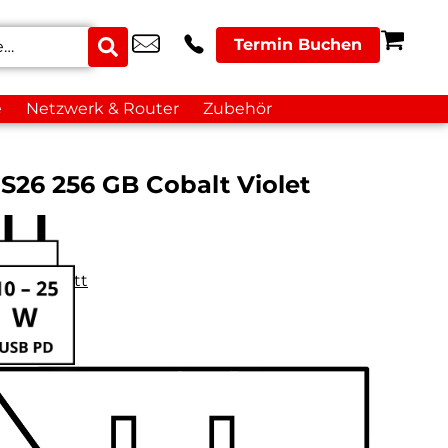
Termin Buchen
e
Netzwerk & Router
Zubehör
S26 256 GB Cobalt Violet
datenblatt