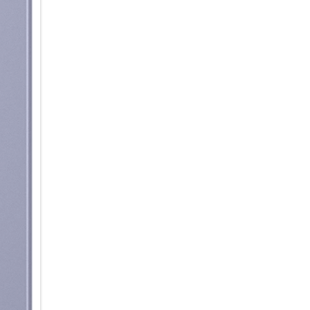
Intelligent informiert & organis
Ein Blick auf dein Galaxy S26 –
Bar auf dem Sperrbildschirm z
deine Benachrichtigungen, de
News im Blick – und greife di
müssen. Für personalisierte Up
Morgen, Mittag und Abend eine
Kalenderereignissen, der Wett
den ganzen Tag lang auf dem 
weil du viel um die Ohren hast
Benachrichtigungen automatisc
werden priorisiert und ganz o
übersichtlich zusammengefasst
ohne langes Scrollen und Abl
Design im Flow
Fließende Konturen ohne hart
der Galaxy S-Serie mit einer n
Triple Kamerasystem ist nicht 
harmonisch und fast nahtlos i
Übergänge und farblich angepa
Anmutung. Das dünne, superleic
Dynamic AMOLED 2x Display l