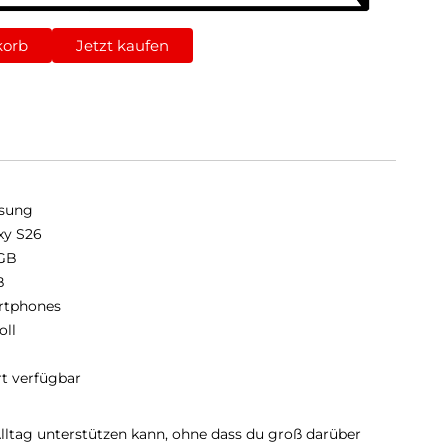
korb
Jetzt kaufen
sung
xy S26
GB
B
rtphones
oll
rt verfügbar
Alltag unterstützen kann, ohne dass du groß darüber