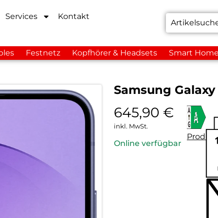
Services
Kontakt
bles
Festnetz
Kopfhörer & Headsets
Smart Hom
Samsung Galaxy 
645,90
€
inkl. MwSt.
Produkt
Online verfügbar