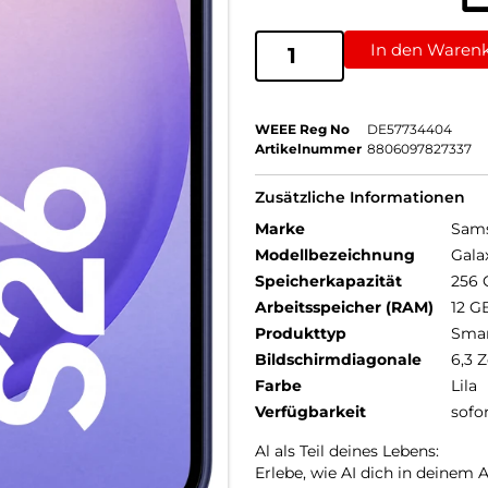
In den Waren
WEEE Reg No
DE57734404
Artikelnummer
8806097827337
Zusätzliche Informationen
Marke
Sam
Modellbezeichnung
Gala
Speicherkapazität
256 
Arbeitsspeicher (RAM)
12 G
Produkttyp
Sma
Bildschirmdiagonale
6,3 Z
Farbe
Lila
Verfügbarkeit
sofo
Al als Teil deines Lebens:
Erlebe, wie AI dich in deinem 