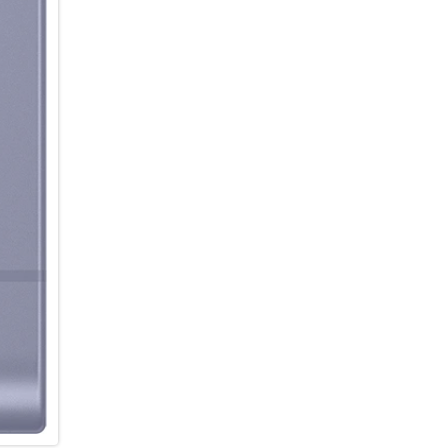
einen unverwechselbaren Look
Randbereiche zu ergänzen, Obj
einzufügen oder den Hintergru
mit eigenen Worten beschreib
Möglichkeiten bietet dir das C
ein Foto, z.B. 3D-Cartoon, oder
Hintergründe, Sticker oder Tex
oder kurze Clips ganz nach de
sortiert die Galerie deine Fo
Arbeiten mit Dokumenten ist 
automatisch unerwünschte Ele
Seitenfalten oder Moiré-Muster
professionell einscannen und a
möchtest.
Ein Smartphone, das mit der Z
Du suchst ein Smartphone, da
Zeitraum hinweg gerecht werd
Sicherheitsupdates bleibt dei
neuen Funktionen, Weiterentw
Performance profitieren. Gleic
zuverlässig geschützt. So kann
sicheres Nutzererlebnis mit d