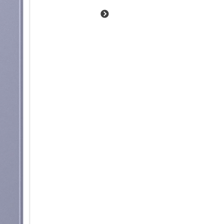
Damit auch du mit dem Galaxy
Ein echter AI-Beschleuniger
Ob kreative Foto- und Videobe
und Textzusammenfassungen o
Schwung in deine AI-Nutzung.
Prozessor, der im hochmodern
Technologie liefert beeindruc
energieeffizient. Dank der tief
S26 unmittelbar, auch bei kom
Alltag integrieren.
Energie im Schnelldurchlauf
Du hast noch viel vor, aber de
in die Verlängerung: Schon we
leistungsstarke 4.300-mAh-Ak
zu 25 W I 45 W wieder genüge
Schreibtisch, dem Nachttisch 
aufladen, ohne das Kabel ein-
Schnellladefunktion kannst du
induktiv zu laden.
Deine Ideen smart im Griff
Du hast die Ideen – dein Gala
intuitiven KI-Tools zur Bildbe