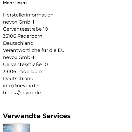
Das Display ist durch die seitlichen Flanken geschützt.
Mehr lesen
Durch das verwendete Material ist diese komplett
Herstellerinformation
transparent und bringt jegliche Farbe des Smartphones
nevox GmbH
passend zur Geltung.
Cervantesstraße 10
Die Anschlüsse, Knöpfe und Kamera bleiben voll zugänglich.
33106 Paderborn
Deutschland
Hochwertiges, schmutzabweisendes Material und
schockproof durch eingearbeitete Luftpolster in den Ecken.
Verantwortliche für die EU
nevox GmbH
Cervantesstraße 10
33106 Paderborn
Deutschland
info@nevox.de
https://nevox.de
Verwandte Services