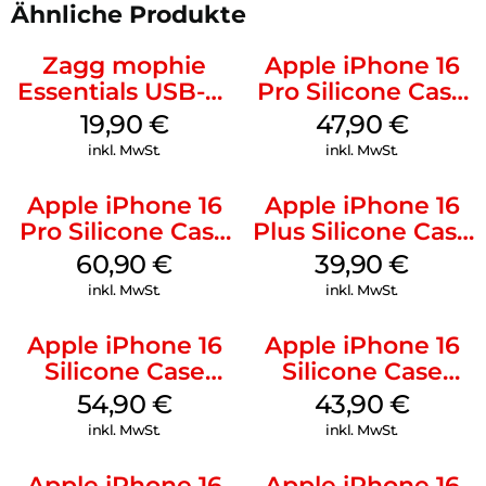
Ähnliche Produkte
Zagg mophie
Apple iPhone 16
Essentials USB-C-
Pro Silicone Case
20W Charger PD
MagSafe Denim
19,90
€
47,90
€
Weiß
inkl. MwSt.
inkl. MwSt.
Apple iPhone 16
Apple iPhone 16
Pro Silicone Case
Plus Silicone Case
MagSafe Stone
MagSafe Plum
60,90
€
39,90
€
Gray
inkl. MwSt.
inkl. MwSt.
Apple iPhone 16
Apple iPhone 16
Silicone Case
Silicone Case
MagSafe Lake
MagSafe Plum
54,90
€
43,90
€
Green
inkl. MwSt.
inkl. MwSt.
Apple iPhone 16
Apple iPhone 16