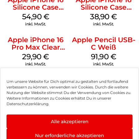
Silicone Case
Silicone Case
MagSafe Black
MagSafe
54,90
€
38,90
€
Ultramarine
inkl. MwSt.
inkl. MwSt.
Apple iPhone 16
Apple Pencil USB-
Pro Max Clear
C Weiß
Case MagSafe
29,90
€
91,90
€
Transparent
inkl. MwSt.
inkl. MwSt.
Um unsere Website für Dich optimal zu gestalten und fortlaufend
verbessern zu können, verwenden wir Cookies. Durch die weitere
Nutzung der Website stimmst Du der Verwendung von Cookies zu.
Impressum
Weitere Informationen zu Cookies erhältst Du in unserer
Datenschutzerklärung.
AGB
Datenschutz
Alle akzeptieren
Vertrag widerrufen
Nur erforderliche akzeptieren