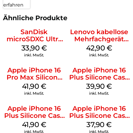
erfahren
Ähnliche Produkte
SanDisk
Lenovo kabellose
microSDXC Ultra
Mehrfachgerät
128 GB + Adapter
Luna Grey
33,90
€
42,90
€
Mobile
inkl. MwSt.
inkl. MwSt.
Apple iPhone 16
Apple iPhone 16
Pro Max Silicone
Plus Silicone Case
Case MagSafe
MagSafe Plum
41,90
€
39,90
€
Ultramarine
inkl. MwSt.
inkl. MwSt.
Apple iPhone 16
Apple iPhone 16
Plus Silicone Case
Plus Silicone Case
MagSafe Stone
MagSafe Lake
41,90
€
37,90
€
Gray
Green
inkl. MwSt.
inkl. MwSt.