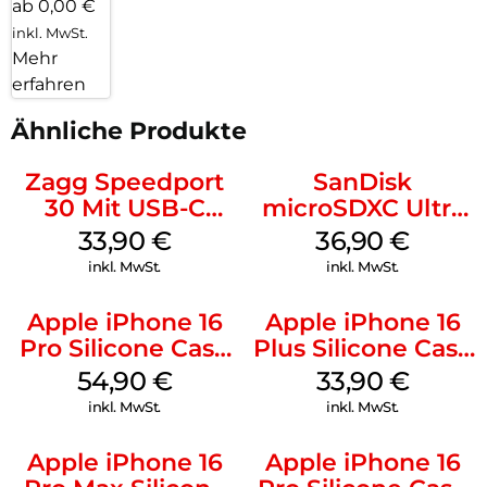
ab 0,00 €
inkl. MwSt.
Mehr
erfahren
Ähnliche Produkte
Zagg Speedport
SanDisk
30 Mit USB-C
microSDXC Ultra
Kabel Weiß
128 GB + Adapter
33,90
€
36,90
€
Mobile
inkl. MwSt.
inkl. MwSt.
Apple iPhone 16
Apple iPhone 16
Pro Silicone Case
Plus Silicone Case
MagSafe Black
MagSafe Lake
54,90
€
33,90
€
Green
inkl. MwSt.
inkl. MwSt.
Apple iPhone 16
Apple iPhone 16