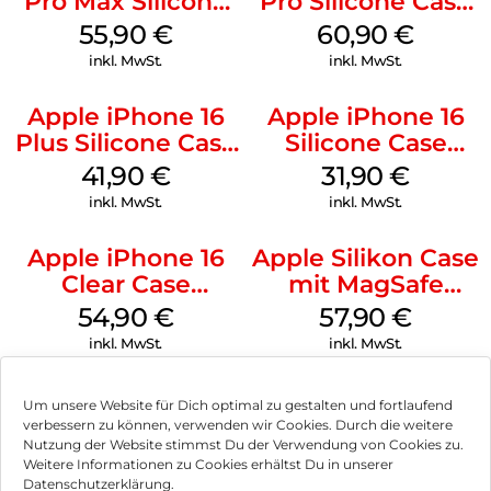
Pro Max Silicone
Pro Silicone Case
Case MagSafe
MagSafe Stone
55,90
€
60,90
€
Stone Gray
Gray
inkl. MwSt.
inkl. MwSt.
Apple iPhone 16
Apple iPhone 16
Plus Silicone Case
Silicone Case
MagSafe Stone
MagSafe Fuchsia
41,90
€
31,90
€
Gray
inkl. MwSt.
inkl. MwSt.
Apple iPhone 16
Apple Silikon Case
Clear Case
mit MagSafe
MagSafe
iPhone 14 Pro
54,90
€
57,90
€
Transparent
(PRODUCT)RED
inkl. MwSt.
inkl. MwSt.
Um unsere Website für Dich optimal zu gestalten und fortlaufend
verbessern zu können, verwenden wir Cookies. Durch die weitere
Nutzung der Website stimmst Du der Verwendung von Cookies zu.
Impressum
Weitere Informationen zu Cookies erhältst Du in unserer
Datenschutzerklärung.