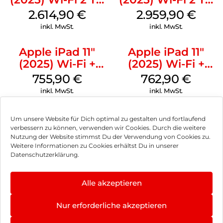
Nanotexturglas
Nanotexturglas
2.614,90
€
2.959,90
€
Space Schwarz
Space Schwarz
inkl. MwSt.
inkl. MwSt.
Apple iPad 11″
Apple iPad 11″
(2025) Wi-Fi +
(2025) Wi-Fi +
Cellular 256 GB
Cellular 256 GB
755,90
€
762,90
€
Pink
Silber
inkl. MwSt.
inkl. MwSt.
Um unsere Website für Dich optimal zu gestalten und fortlaufend
verbessern zu können, verwenden wir Cookies. Durch die weitere
Nutzung der Website stimmst Du der Verwendung von Cookies zu.
Impressum
Weitere Informationen zu Cookies erhältst Du in unserer
Datenschutzerklärung.
AGB
Datenschutz
Alle akzeptieren
Vertrag widerrufen
Nur erforderliche akzeptieren
Hinweis zur Batterieentsorgung