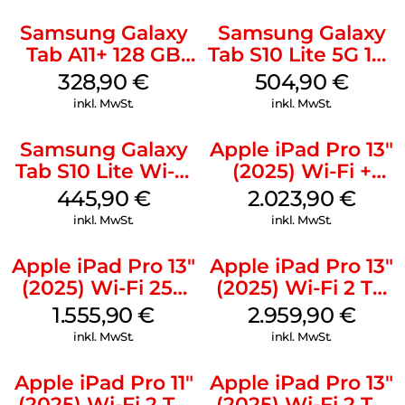
Samsung Galaxy
Samsung Galaxy
Tab A11+ 128 GB
Tab S10 Lite 5G 128
Gray
GB Gray
328,90
€
504,90
€
inkl. MwSt.
inkl. MwSt.
Samsung Galaxy
Apple iPad Pro 13″
Tab S10 Lite Wi-Fi
(2025) Wi-Fi +
128 GB Gray
Cellular 512 GB
445,90
€
2.023,90
€
Standardglas
inkl. MwSt.
inkl. MwSt.
Space Schwarz
Apple iPad Pro 13″
Apple iPad Pro 13″
(2025) Wi-Fi 256
(2025) Wi-Fi 2 TB
GB Standardglas
Nanotexturglas
1.555,90
€
2.959,90
€
Space Schwarz
Silber
inkl. MwSt.
inkl. MwSt.
Apple iPad Pro 11″
Apple iPad Pro 13″
(2025) Wi-Fi 2 TB
(2025) Wi-Fi 2 TB