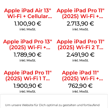
Apple iPad Air 13″
Apple iPad Pro 11″
Wi-Fi + Cellular
(2025) Wi-Fi +
(2026) 128 GB Blau
Cellular 2 TB
1.100,90
€
2.713,90
€
Standardglas
inkl. MwSt.
inkl. MwSt.
Space Schwarz
Apple iPad Pro 13″
Apple iPad Pro 11″
(2025) Wi-Fi +
(2025) Wi-Fi 2 TB
Cellular 256 GB
Standardglas
1.789,90
€
2.491,90
€
Standardglas
Space Schwarz
inkl. MwSt.
inkl. MwSt.
Space Schwarz
Apple iPad Pro 11″
Apple iPad 11″
(2025) Wi-Fi 1 TB
(2025) Wi-Fi +
Standardglas
Cellular 256 GB
1.900,90
€
762,90
€
Silber
Silber
inkl. MwSt.
inkl. MwSt.
Um unsere Website für Dich optimal zu gestalten und fortlaufend