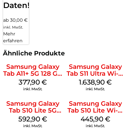
Daten!
ab 30,00 €
inkl. MwSt.
Mehr
erfahren
Ähnliche Produkte
Samsung Galaxy
Samsung Galaxy
Tab A11+ 5G 128 GB
Tab S11 Ultra Wi-Fi
Gray
512 GB Gray
377,90
€
1.638,90
€
inkl. MwSt.
inkl. MwSt.
Samsung Galaxy
Samsung Galaxy
Tab S10 Lite 5G
Tab S10 Lite Wi-Fi
256 GB Gray
128 GB Silver
592,90
€
445,90
€
inkl. MwSt.
inkl. MwSt.