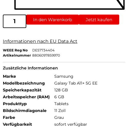
In den Warenkorb
Jetzt kaufen
Informationen nach EU Data Act
WEEE Reg No
DE57734404
Artikelnummer
8806097859970
Zusätzliche Informationen
Marke
Samsung
Modellbezeichnung
Galaxy Tab A11+ 5G EE
Speicherkapazität
128 GB
Arbeitsspeicher (RAM)
6 GB
Produkttyp
Tablets
Bildschirmdiagonale
11 Zoll
Farbe
Grau
Verfügbarkeit
sofort verfügbar