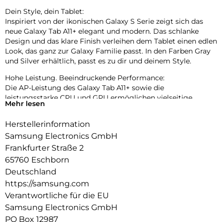
Dein Style, dein Tablet:
Inspiriert von der ikonischen Galaxy S Serie zeigt sich das
neue Galaxy Tab A11+ elegant und modern. Das schlanke
Design und das klare Finish verleihen dem Tablet einen edlen
Look, das ganz zur Galaxy Familie passt. In den Farben Gray
und Silver erhältlich, passt es zu dir und deinem Style.
Hohe Leistung. Beeindruckende Performance:
Die AP-Leistung des Galaxy Tab A11+ sowie die
leistungsstarke CPU und GPU ermöglichen vielseitige
Mehr lesen
Nutzung ohne Unterbrechung. Es unterstützt Aufgaben von
Gaming über Live-Streaming bis hin zu Multitasking und
Herstellerinformation
mehr.
Samsung Electronics GmbH
Sprich mit Google Gemini über das, was du siehst:
Frankfurter Straße 2
Gehe live und teile deine Kamera mit Gemini auf deinem
65760 Eschborn
Galaxy Tab A11+ , um direkt Unterstützung zu erhalten.
Deutschland
Drücke einfach die Seitentaste und teile deinen Bildschirm
https://samsung.com
oder die Kameraperspektive mit Google Gemini. So kannst
du entspannte Gespräche führen und die Antworten
Verantwortliche für die EU
bekommen, die du brauchst.
Samsung Electronics GmbH
PO Box 12987
Behalte, was dir wichtig ist: