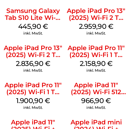
Samsung Galaxy
Apple iPad Pro 13″
Tab S10 Lite Wi-Fi
(2025) Wi-Fi 2 TB
128 GB Gray
Nanotexturglas
445,90
€
2.959,90
€
Space Schwarz
inkl. MwSt.
inkl. MwSt.
Apple iPad Pro 13″
Apple iPad Pro 11″
(2025) Wi-Fi 2 TB
(2025) Wi-Fi 1 TB
Standardglas
Nanotexturglas
2.836,90
€
2.158,90
€
Silber
Silber
inkl. MwSt.
inkl. MwSt.
Apple iPad Pro 11″
Apple iPad 11″
(2025) Wi-Fi 1 TB
(2025) Wi-Fi 512
Standardglas
GB Gelb
1.900,90
€
966,90
€
Silber
inkl. MwSt.
inkl. MwSt.
Apple iPad 11″
Apple iPad mini