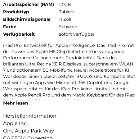
Arbeitsspeicher (RAM)
12 GB
Produkttyp
Tablets
Bildschirmdiagonale
11 Zoll
Farbe
Schwarz
Verfügbarkeit
sofort verfügbar
iPad Pro. Entwickelt für Apple Intelligence. Das iPad Pro mit
der Power des Apple M5 Chip liefert eine hervorragende
Performance für noch mehr Produktivität. Dank des
brillanten Ultra Retina XDR Displays, superschnellem WLAN
7 und optionalem 5G Mobilfunk, Neural Accelerators für KI
Workloads, einem überarbeiteten iPadOS und Kompatibilität
mit wichtigen Apps wie Microsoft 365 Copilot und Google
Workspace gibt es für das iPad Pro keine Limits. Und mit
dem Apple Pencil Pro und dem Magic Keyboard für das iPad
Pro ist es das ultimative mobile Büro.
Mehr lesen
PERFORMANCE UND SPEICHERPLATZ: Der Apple M5 Chip
Herstellerinformation
ist der nächste Riesensprung für KI auf dem iPad. Mit bis zu 2
Apple Inc.
TB Speicher, 16 GB Arbeitsspeicher und leistungsstarken
Neural Accelerators für KI Performance können Projekte
One Apple Park Way
jeder Größe einfach bewältigt werden.
CA 95014 Cupertino