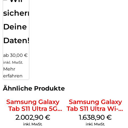
sichern
Deine
Daten!
ab 30,00 €
inkl. MwSt.
Mehr
erfahren
Ähnliche Produkte
Samsung Galaxy
Samsung Galaxy
Tab S11 Ultra 5G
Tab S11 Ultra Wi-Fi
512 GB Gray
512 GB Gray
2.002,90
€
1.638,90
€
inkl. MwSt.
inkl. MwSt.