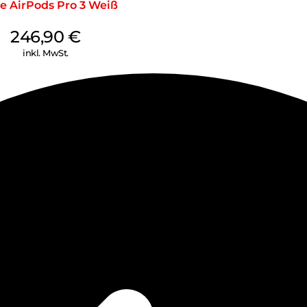
e AirPods Pro 3 Weiß
246,90
€
inkl. MwSt.