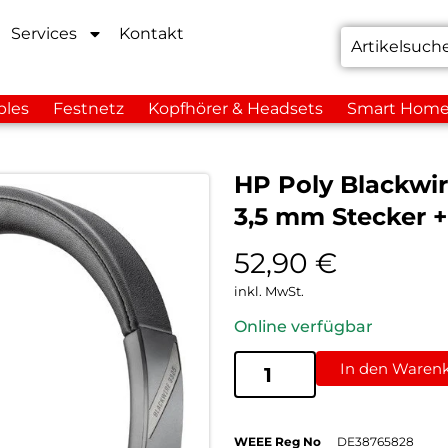
Services
Kontakt
bles
Festnetz
Kopfhörer & Headsets
Smart Hom
HP Poly Blackwir
3,5 mm Stecker 
52,90
€
inkl. MwSt.
Online verfügbar
In den Waren
WEEE Reg No
DE38765828