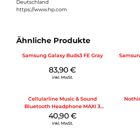
Deutschland
https://www.hp.com
Ähnliche Produkte
Samsung Galaxy Buds3 FE Gray
Samsung
83,90
€
inkl. MwSt.
Cellularline Music & Sound
Nothi
Bluetooth Headphone MAXI 3
Purple
40,90
€
inkl. MwSt.