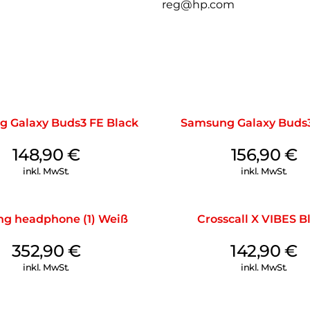
reg@hp.com
 Galaxy Buds3 FE Black
Samsung Galaxy Buds3
148,90
€
156,90
€
inkl. MwSt.
inkl. MwSt.
ng headphone (1) Weiß
Crosscall X VIBES B
352,90
€
142,90
€
inkl. MwSt.
inkl. MwSt.