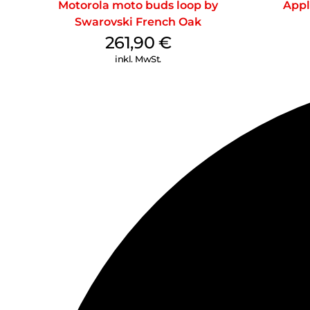
Motorola moto buds loop by
Appl
Swarovski French Oak
261,90
€
inkl. MwSt.