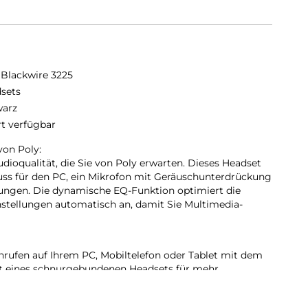
 Blackwire 3225
sets
arz
rt verfügbar
von Poly:
dioqualität, die Sie von Poly erwarten. Dieses Headset
uss für den PC, ein Mikrofon mit Geräuschunterdrückung
lungen. Die dynamische EQ-Funktion optimiert die
instellungen automatisch an, damit Sie Multimedia-
Anrufen auf Ihrem PC, Mobiltelefon oder Tablet mit dem
t eines schnurgebundenen Headsets für mehr
portfreundlichkeit: