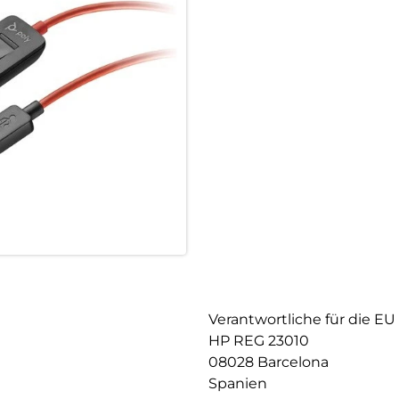
Entspannen Sie sich, während Si
Kopfbügel aus Metall ist strap
Ohrkissen, faltbar zum bessere
Verantwortliche für die EU
HP REG 23010
08028 Barcelona
Spanien