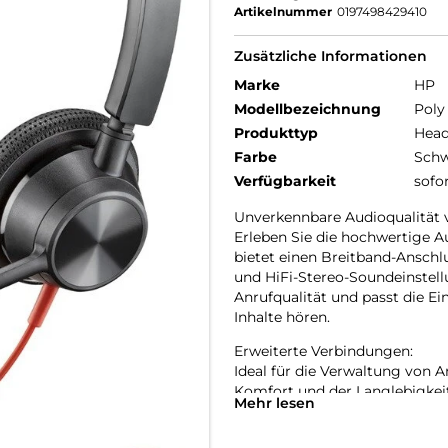
Artikelnummer
0197498429410
Zusätzliche Informationen
Marke
HP
Modellbezeichnung
Poly
Produkttyp
Head
Farbe
Schw
Verfügbarkeit
sofo
Unverkennbare Audioqualität 
Erleben Sie die hochwertige Au
bietet einen Breitband-Anschl
und HiFi-Stereo-Soundeinstel
Anrufqualität und passt die E
Inhalte hören.
Erweiterte Verbindungen:
Ideal für die Verwaltung von 
Komfort und der Langlebigkei
Mehr lesen
Flexibilität.
Dauerhafter Komfort und Trans