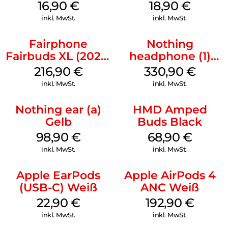
mm Schwarz
Schwarz
16,90
€
18,90
€
inkl. MwSt.
inkl. MwSt.
Fairphone
Nothing
Fairbuds XL (2025)
headphone (1)
Horizon Black
Schwarz
216,90
€
330,90
€
inkl. MwSt.
inkl. MwSt.
Nothing ear (a)
HMD Amped
Gelb
Buds Black
98,90
€
68,90
€
inkl. MwSt.
inkl. MwSt.
Apple EarPods
Apple AirPods 4
(USB-C) Weiß
ANC Weiß
22,90
€
192,90
€
inkl. MwSt.
inkl. MwSt.