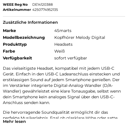
WEEE Reg No
DE14120388
Artikelnummer
4250774952135
Zusätzliche Informationen
Marke
4Smarts
Modellbezeichnung
Kopfhörer Melody Digital
Produkttyp
Headsets
Farbe
Weiß
Verfügbarkeit
sofort verfügbar
Das vielseitigste Headset, kompatibel mit jedem USB-C
Gerät. Einfach in den USB-C Ladeanschluss einstecken und
erstklassigen Sound auf jedem Smartphone genießen. Der
im Verstärker integrierte Digital-Analog-Wandler (D/A-
Wandler) gewährleistet eine klare Tonausgabe, selbst wenn
dein Smartphone kein analoges Signal über den USB-C-
Anschluss senden kann.
Die hervorragende Soundqualität ermöglicht dir das
perfekte Musikerlebnis. Egal ob glasklare Höhe oder satte
Mehr lesen
Bässe. Ideal für jede Art von Musik und Genre.