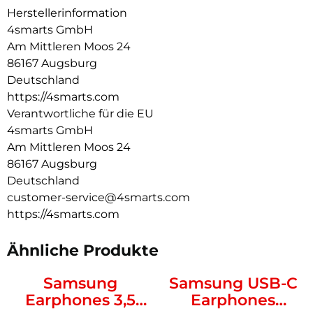
Herstellerinformation
Ergonomisch geformten Ohrpassstücke aus weichem ABS-
Kunststoff bieten perfekten Sitz und bleiben sicher an ihrem
4smarts GmbH
Platz, auch wenn du aktiv bist.
Am Mittleren Moos 24
86167 Augsburg
Dank der verschiedenen Funktionen am Headset hast du
dein Smartphone immer unter Kontrolle. Stelle die
Deutschland
Lautstärke ein, pausiere oder starte Songs oder telefoniere
https://4smarts.com
entspannt mit dem integrierten Mikrofon.
Verantwortliche für die EU
4smarts GmbH
Am Mittleren Moos 24
86167 Augsburg
Deutschland
customer-service@4smarts.com
https://4smarts.com
Ähnliche Produkte
Samsung
Samsung USB-C
Earphones 3,5
Earphones