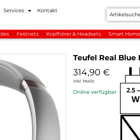
Services
Kontakt
bles
Festnetz
Kopfhörer & Headsets
Smart Hom
Teufel Real Blue
314,90
€
inkl. MwSt.
Online verfügbar