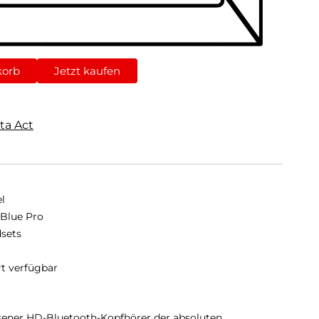
korb
Jetzt kaufen
ta Act
el
 Blue Pro
sets
rt verfügbar
ener HD-Bluetooth-Kopfhörer der absoluten