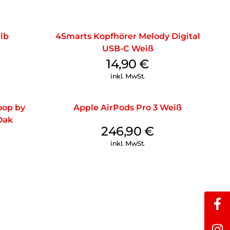
isches Pausieren der Wiedergabe bei Abnahme des
-Modus über Kabel
oße, belüftete, tauschbare Ohrpolster aus Memoryschaum
elb
4Smarts Kopfhörer Melody Digital
eignet für lange Hörsessions und Brillenträger
USB-C Weiß
14,90
€
inkl. MwSt.
oop by
Apple AirPods Pro 3 Weiß
Oak
246,90
€
inkl. MwSt.