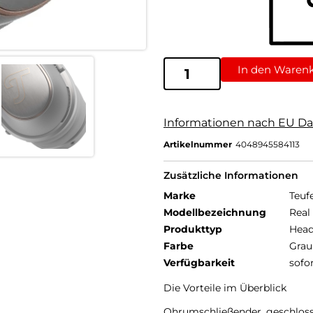
In den Waren
Informationen nach EU Da
Artikelnummer
4048945584113
Zusätzliche Informationen
Marke
Teuf
Modellbezeichnung
Real
Produkttyp
Head
Farbe
Grau
Verfügbarkeit
sofo
Die Vorteile im Überblick
Ohrumschließender, geschloss