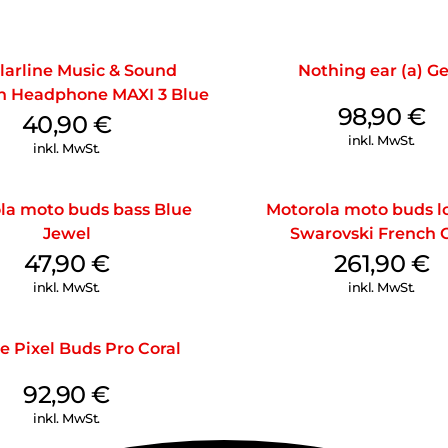
Schnellladefunktion, Automat
Kopfhörers, Aktiv- und Passiv
Leichter, stabiler Korpus, gr
larline Music & Sound
Nothing ear (a) G
mit geringem Auflagedruck, ge
h Headphone MAXI 3 Blue
98,90
€
40,90
€
inkl. MwSt.
inkl. MwSt.
la moto buds bass Blue
Motorola moto buds l
Jewel
Swarovski French 
47,90
€
261,90
€
inkl. MwSt.
inkl. MwSt.
e Pixel Buds Pro Coral
92,90
€
inkl. MwSt.