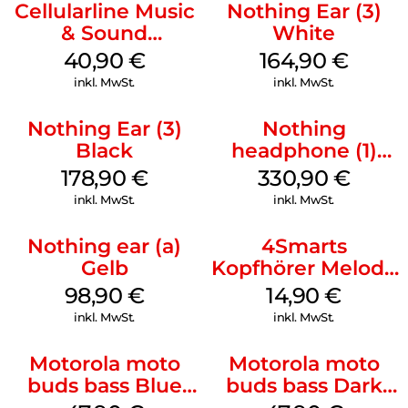
Cellularline Music
Nothing Ear (3)
& Sound
White
Bluetooth
40,90
€
164,90
€
Headphone MAXI
inkl. MwSt.
inkl. MwSt.
3 Blue
Nothing Ear (3)
Nothing
Black
headphone (1)
Schwarz
178,90
€
330,90
€
inkl. MwSt.
inkl. MwSt.
Nothing ear (a)
4Smarts
Gelb
Kopfhörer Melody
Digital USB-C
98,90
€
14,90
€
Weiß
inkl. MwSt.
inkl. MwSt.
Motorola moto
Motorola moto
buds bass Blue
buds bass Dark
Jewel
Shadow