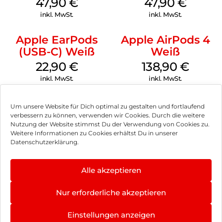
47,90
€
47,90
€
inkl. MwSt.
inkl. MwSt.
Apple EarPods
Apple AirPods 4
(USB-C) Weiß
Weiß
22,90
€
138,90
€
inkl. MwSt.
inkl. MwSt.
Um unsere Website für Dich optimal zu gestalten und fortlaufend
verbessern zu können, verwenden wir Cookies. Durch die weitere
Nutzung der Website stimmst Du der Verwendung von Cookies zu.
Impressum
Weitere Informationen zu Cookies erhältst Du in unserer
Datenschutzerklärung.
AGB
Datenschutz
Alle akzeptieren
Vertrag widerrufen
Nur erforderliche akzeptieren
Hinweis zur Batterieentsorgung
Einstellungen anzeigen