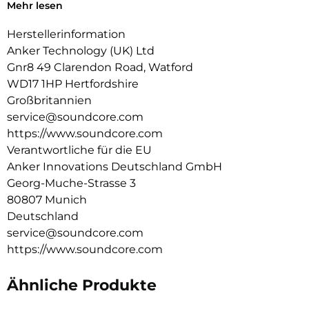
Mehr lesen
Die 20 mm × 11,5 mm großen Racetrack-Treiber und die von
soundcore entwickelte BassTurbo-Technologie sorgen für
Herstellerinformation
tiefe Bässe, klare Mitten und lebendige Höhen. Freue dich auf
kabellosen Hi-Res-Klang, verfeinert durch LDAC.
Anker Technology (UK) Ltd
Gnr8 49 Clarendon Road, Watford
4 strahlformende Mikrofone und ein hochmoderner KI-
WD17 1HP Hertfordshire
Algorithmus erfassen deine Stimme und filtern gleichzeitig
den Lärm heraus. Selbst in belebten Straßen bleibst du bei
Großbritannien
wichtigen Gesprächen mühelos zu hören.
service@soundcore.com
https://www.soundcore.com
Lege das Case auf ein kabelloses Ladegerät für einfaches
Verantwortliche für die EU
Laden ohne Verheddern. Einmal laden bietet 10h
Musikgenuss und mit dem Ladecase 42h.
Anker Innovations Deutschland GmbH
Georg-Muche-Strasse 3
80807 Munich
Deutschland
service@soundcore.com
https://www.soundcore.com
Ähnliche Produkte