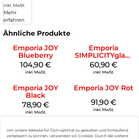
inkl. MwSt.
Mehr
erfahren
Ähnliche Produkte
Emporia JOY
Emporia
Blueberry
SIMPLICITYglam
Weiss
104,90
€
60,90
€
inkl. MwSt.
inkl. MwSt.
Emporia JOY
Emporia JOY Rot
Black
91,90
€
78,90
€
inkl. MwSt.
inkl. MwSt.
Samsung Galaxy
Samsung Galaxy
Um unsere Website für Dich optimal zu gestalten und fortlaufend
S25 Ultra 1TB
XCover 7 EE 128
verbessern zu können, verwenden wir Cookies. Durch die weitere