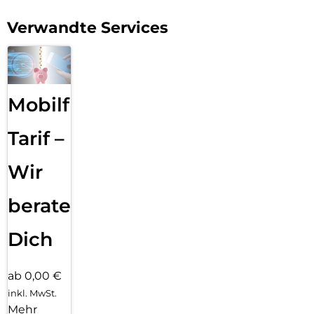
Galaxy S25 Lichtjahre voraus und genieße den nächsten
großen Sprung der Galaxy AI.
Verwandte Services
Mobilfunk
Tarif –
Wir
beraten
Dich
ab 0,00 €
inkl. MwSt.
Mehr