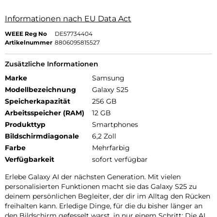
Informationen nach EU Data Act
WEEE Reg No
DE57734404
Artikelnummer
8806095815527
Zusätzliche Informationen
Marke
Samsung
Modellbezeichnung
Galaxy S25
Speicherkapazität
256 GB
Arbeitsspeicher (RAM)
12 GB
Produkttyp
Smartphones
Bildschirmdiagonale
6,2 Zoll
Farbe
Mehrfarbig
Verfügbarkeit
sofort verfügbar
Erlebe Galaxy AI der nächsten Generation. Mit vielen
personalisierten Funktionen macht sie das Galaxy S25 zu
deinem persönlichen Begleiter, der dir im Alltag den Rücken
freihalten kann. Erledige Dinge, für die du bisher länger an
den Bildschirm gefesselt warst, in nur einem Schritt: Die AI