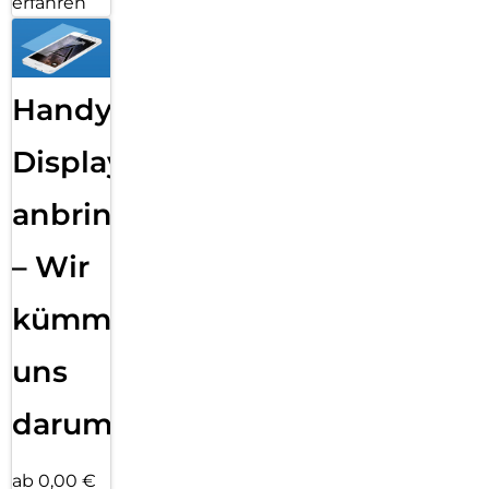
erfahren
Handy
Displayfolie
anbringen
– Wir
kümmern
uns
darum!
ab 0,00 €