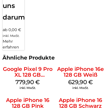
uns
darum!
ab 0,00 €
inkl. MwSt.
Mehr
erfahren
Ähnliche Produkte
Google Pixel 9 Pro
Apple iPhone 16e
XL 128 GB
128 GB Weiß
Obsidian
779,90
€
629,90
€
inkl. MwSt.
inkl. MwSt.
Apple iPhone 16
Apple iPhone 16
128 GB Pink
128 GB Schwarz