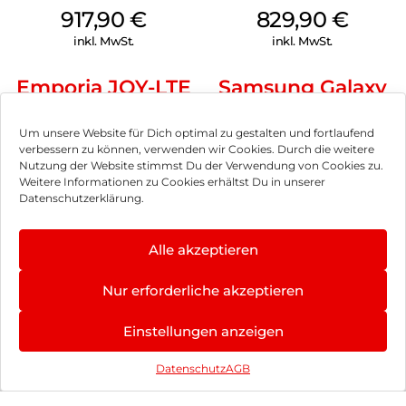
917,90
€
829,90
€
inkl. MwSt.
inkl. MwSt.
Emporia JOY-LTE
Samsung Galaxy
Black
S25 Edge 256 GB
Titanium Silver
110,90
€
1.269,90
€
Um unsere Website für Dich optimal zu gestalten und fortlaufend
verbessern zu können, verwenden wir Cookies. Durch die weitere
inkl. MwSt.
inkl. MwSt.
Nutzung der Website stimmst Du der Verwendung von Cookies zu.
Weitere Informationen zu Cookies erhältst Du in unserer
Datenschutzerklärung.
Samsung Galaxy
Samsung Galaxy
A26 5G 128 GB
S25 Ultra 1TB
White
Titanium Black
290,90
€
1.808,90
€
Alle akzeptieren
inkl. MwSt.
inkl. MwSt.
Nur erforderliche akzeptieren
Samsung Galaxy
Nothing Phone
Einstellungen anzeigen
A16 LTE 128 GB
(3a) 256 GB Black
Black
130,90
€
378,90
€
Datenschutz
AGB
inkl. MwSt.
inkl. MwSt.