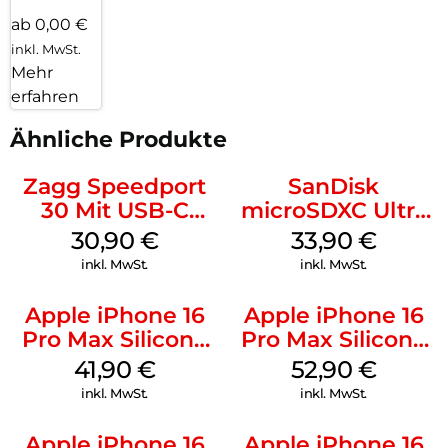
ab 0,00 €
inkl. MwSt.
Mehr
erfahren
Ähnliche Produkte
Zagg Speedport
SanDisk
30 Mit USB-C
microSDXC Ultra
Kabel Weiß
128 GB + Adapter
30,90
€
33,90
€
Mobile
inkl. MwSt.
inkl. MwSt.
Apple iPhone 16
Apple iPhone 16
Pro Max Silicone
Pro Max Silicone
Case MagSafe
Case MagSafe
41,90
€
52,90
€
Ultramarine
Black
inkl. MwSt.
inkl. MwSt.
Apple iPhone 16
Apple iPhone 16