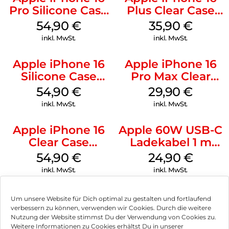
Pro Silicone Case
Plus Clear Case
MagSafe Black
MagSafe
54,90
€
35,90
€
Transparent
inkl. MwSt.
inkl. MwSt.
Apple iPhone 16
Apple iPhone 16
Silicone Case
Pro Max Clear
MagSafe Lake
Case MagSafe
54,90
€
29,90
€
Green
Transparent
inkl. MwSt.
inkl. MwSt.
Apple iPhone 16
Apple 60W USB-C
Clear Case
Ladekabel 1 m
MagSafe
Weiß
54,90
€
24,90
€
Transparent
inkl. MwSt.
inkl. MwSt.
Um unsere Website für Dich optimal zu gestalten und fortlaufend
verbessern zu können, verwenden wir Cookies. Durch die weitere
Nutzung der Website stimmst Du der Verwendung von Cookies zu.
Impressum
Weitere Informationen zu Cookies erhältst Du in unserer