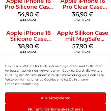
Apple iPhone 16
Apple iPhone 16
Pro Silicone Case
Pro Clear Case
MagSafe Black
MagSafe
54,90
€
36,90
€
Transparent
inkl. MwSt.
inkl. MwSt.
Apple iPhone 16
Apple Silikon Case
Silicone Case
mit MagSafe
MagSafe
iPhone 14 Pro
38,90
€
57,90
€
Ultramarine
(PRODUCT)RED
inkl. MwSt.
inkl. MwSt.
Um unsere Website für Dich optimal zu gestalten und fortlaufend
verbessern zu können, verwenden wir Cookies. Durch die weitere
Nutzung der Website stimmst Du der Verwendung von Cookies zu.
Impressum
Weitere Informationen zu Cookies erhältst Du in unserer
Datenschutzerklärung.
AGB
Datenschutz
Alle akzeptieren
Vertrag widerrufen
Nur erforderliche akzeptieren