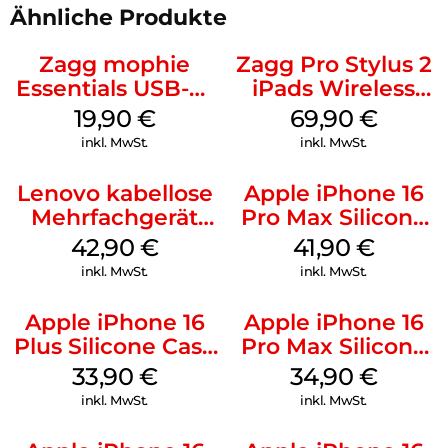
Ähnliche Produkte
Zagg mophie
Zagg Pro Stylus 2
Essentials USB-C-
iPads Wireless
20W Charger PD
Charging Grau
19,90
€
69,90
€
Weiß
inkl. MwSt.
inkl. MwSt.
Lenovo kabellose
Apple iPhone 16
Mehrfachgerät
Pro Max Silicone
Luna Grey
Case MagSafe
42,90
€
41,90
€
Ultramarine
inkl. MwSt.
inkl. MwSt.
Apple iPhone 16
Apple iPhone 16
Plus Silicone Case
Pro Max Silicone
MagSafe Lake
Case MagSafe
33,90
€
34,90
€
Green
Denim
inkl. MwSt.
inkl. MwSt.