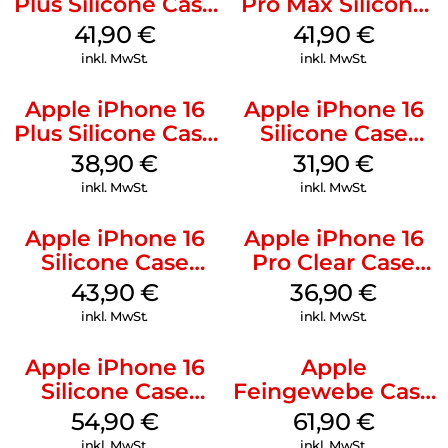
Plus Silicone Case
Pro Max Silicone
MagSafe Stone
Case MagSafe
41,90
€
41,90
€
Gray
Ultramarine
inkl. MwSt.
inkl. MwSt.
Apple iPhone 16
Apple iPhone 16
Plus Silicone Case
Silicone Case
MagSafe Denim
MagSafe Fuchsia
38,90
€
31,90
€
inkl. MwSt.
inkl. MwSt.
Apple iPhone 16
Apple iPhone 16
Silicone Case
Pro Clear Case
MagSafe Plum
MagSafe
43,90
€
36,90
€
Transparent
inkl. MwSt.
inkl. MwSt.
Apple iPhone 16
Apple
Silicone Case
Feingewebe Case
MagSafe Black
iPhone 15 Pro
54,90
€
61,90
€
MagSafe Schwarz
inkl. MwSt.
inkl. MwSt.