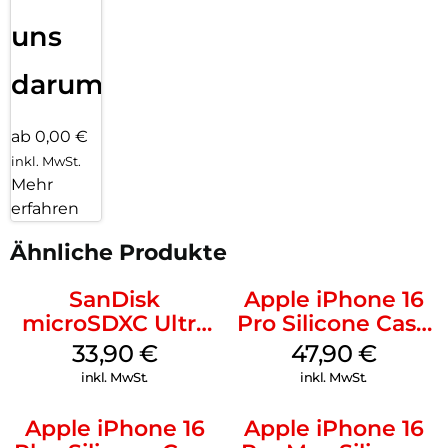
uns
darum!
ab 0,00 €
inkl. MwSt.
Mehr
erfahren
Ähnliche Produkte
SanDisk
Apple iPhone 16
microSDXC Ultra
Pro Silicone Case
128 GB + Adapter
MagSafe Denim
33,90
€
47,90
€
Mobile
inkl. MwSt.
inkl. MwSt.
Apple iPhone 16
Apple iPhone 16