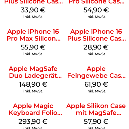
Plus Silicone Case
Pro Silicone Case
MagSafe Lake
MagSafe Black
33,90
€
54,90
€
Green
inkl. MwSt.
inkl. MwSt.
Apple iPhone 16
Apple iPhone 16
Pro Max Silicone
Plus Silicone Case
Case MagSafe
MagSafe Black
55,90
€
28,90
€
Stone Gray
inkl. MwSt.
inkl. MwSt.
Apple MagSafe
Apple
Duo Ladegerät
Feingewebe Case
Weiß
iPhone 15 Pro
148,90
€
61,90
€
MagSafe Schwarz
inkl. MwSt.
inkl. MwSt.
Apple Magic
Apple Silikon Case
Keyboard Folio
mit MagSafe
iPad 10.9″ (10.Gen.)
iPhone 14 Pro
293,90
€
57,90
€
Weiß
(PRODUCT)RED
inkl. MwSt.
inkl. MwSt.