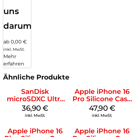
uns
darum!
ab 0,00 €
inkl. MwSt.
Mehr
erfahren
Ähnliche Produkte
SanDisk
Apple iPhone 16
microSDXC Ultra
Pro Silicone Case
128 GB + Adapter
MagSafe Denim
36,90
€
47,90
€
Mobile
inkl. MwSt.
inkl. MwSt.
Apple iPhone 16
Apple iPhone 16