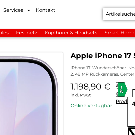
Services
Kontakt
bles
Festnetz
Kopfhörer & Headsets
Smart Hom
Apple iPhone 17 
iPhone 17. Wunderschöner. Noc
2, 48 MP Rückkameras, Center
1.198,90
€
inkl. MwSt.
Produkt
Online verfügbar