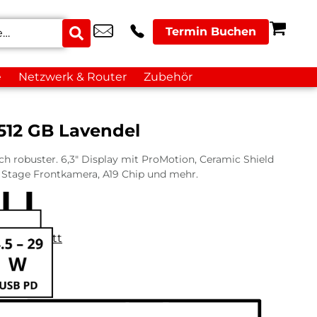
Termin Buchen
e
Netzwerk & Router
Zubehör
512 GB Lavendel
h robuster. 6,3″ Display mit ProMotion, Ceramic Shield
 Stage Frontkamera, A19 Chip und mehr.
datenblatt