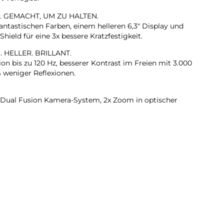
. GEMACHT, UM ZU HALTEN.
antastischen Farben, einem helleren 6,3″ Display und
hield für eine 3x bessere Kratzfestigkeit.
. HELLER. BRILLANT.
on bis zu 120 Hz, besserer Kontrast im Freien mit 3.000
% weniger Reflexionen.
Dual Fusion Kamera-System, 2x Zoom in optischer
n Ultraweitwinkel-Kamera machst du
nz automatisch.
RA. Flexible Bildausschnitte. Smarte Gruppenselfies,
me von Front- und Rückkamera und mehr.
L LÄNGER.
t die verbesserte Neural Engine alles, was du auf dem
elligence bis AAA Games.
.
it bis zu 30 Stunden Videowiedergabe. Lädt bis zu 50 %