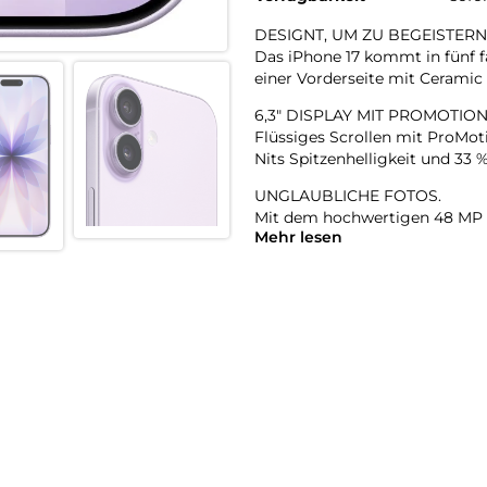
DESIGNT, UM ZU BEGEISTERN
Das iPhone 17 kommt in fünf f
einer Vorderseite mit Ceramic S
6,3″ DISPLAY MIT PROMOTION
Flüssiges Scrollen mit ProMoti
Nits Spitzenhelligkeit und 33 
UNGLAUBLICHE FOTOS.
Mit dem hochwertigen 48 MP 
Mehr lesen
Qualität und der 48 MP Fusio
superhochauflösende Fotos ga
18MP CENTER STAGE FRONTKAME
Videos mit doppelter Aufnah
A19 CHIP. VIEL LEISTUNG. VIE
Mit einer 5Core GPU unterstütz
iPhone machst – von Apple Int
LÄDT SCHNELL. LÄUFT LANGE
Batterie für den ganzen Tag m
in 20 Minuten.