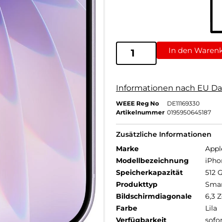
In den Waren
Informationen nach EU Da
WEEE Reg No
DE11169330
Artikelnummer
0195950645187
Zusätzliche Informationen
Marke
Appl
Modellbezeichnung
iPho
Speicherkapazität
512 
Produkttyp
Sma
Bildschirmdiagonale
6,3 Z
Farbe
Lila
Verfügbarkeit
sofo