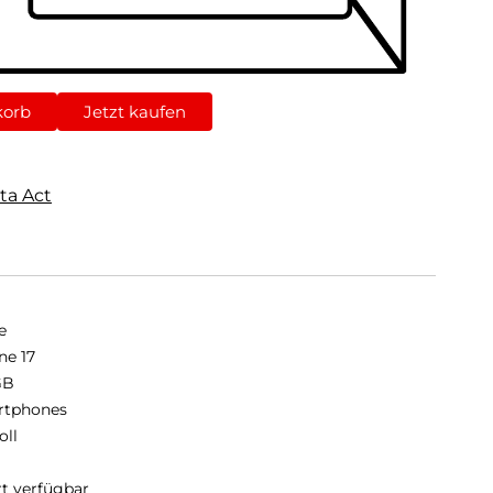
korb
Jetzt kaufen
ta Act
e
ne 17
GB
rtphones
oll
rt verfügbar