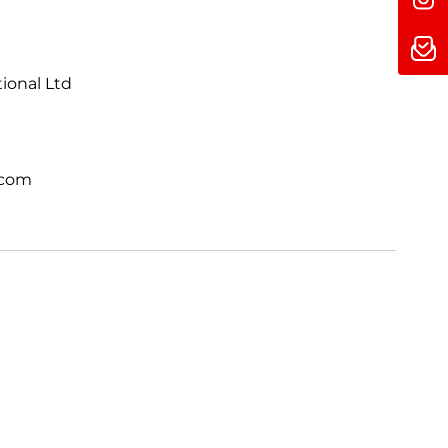
 völlig neuem Level. Direkt integriert.
tional Ltd
.com