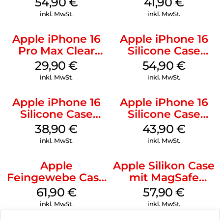
54,90
€
41,90
€
Ultramarine
inkl. MwSt.
inkl. MwSt.
Apple iPhone 16
Apple iPhone 16
Pro Max Clear
Silicone Case
Case MagSafe
MagSafe Black
29,90
€
54,90
€
Transparent
inkl. MwSt.
inkl. MwSt.
Apple iPhone 16
Apple iPhone 16
Silicone Case
Silicone Case
MagSafe
MagSafe Plum
38,90
€
43,90
€
Ultramarine
inkl. MwSt.
inkl. MwSt.
Apple
Apple Silikon Case
Feingewebe Case
mit MagSafe
iPhone 15 Pro
iPhone 14 Pro
61,90
€
57,90
€
MagSafe Schwarz
(PRODUCT)RED
inkl. MwSt.
inkl. MwSt.