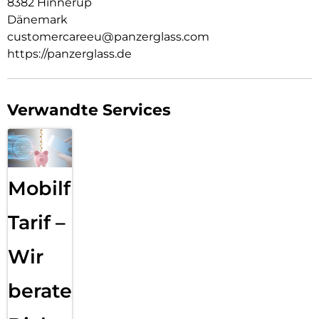
8382 Hinnerup
Dänemark
customercareeu@panzerglass.com
https://panzerglass.de
Verwandte Services
Mobilfunk
Tarif –
Wir
beraten