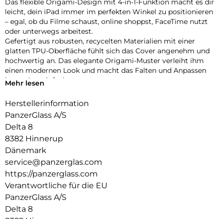
Das flexible Origami-Design mit 4-in-1-Funktion macht es dir
leicht, dein iPad immer im perfekten Winkel zu positionieren
– egal, ob du Filme schaust, online shoppst, FaceTime nutzt
oder unterwegs arbeitest.
Gefertigt aus robusten, recycelten Materialien mit einer
glatten TPU-Oberfläche fühlt sich das Cover angenehm und
hochwertig an. Das elegante Origami-Muster verleiht ihm
einen modernen Look und macht das Falten und Anpassen
besonders einfach.
Mehr lesen
Dein iPad ist rundum geschützt – vorne und hinten – mit
verstärkten Ecken, die den täglichen Stößen und
Herstellerinformation
Erschütterungen standhalten. Dank der integrierten
PanzerGlass A/S
Halterung für deinen Apple Pencil hast du ihn immer
Delta 8
griffbereit.
8382 Hinnerup
Bist du bereit, dein iPad auf das nächste Level zu bringen?
Die iPad Essential Hülle vereint Stil, Vielseitigkeit und Schutz
Dänemark
in einem cleveren Design – gemacht, um mit dir Schritt zu
service@panzerglas.com
halten, egal wohin dich der Tag führt.
https://panzerglass.com
Verantwortliche für die EU
PanzerGlass A/S
Delta 8