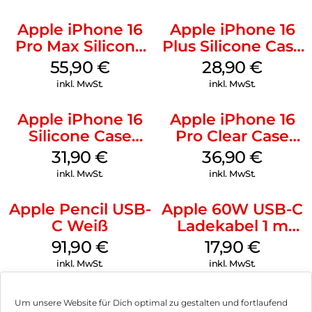
Apple iPhone 16
Apple iPhone 16
Pro Max Silicone
Plus Silicone Case
Case MagSafe
MagSafe Black
55,90
€
28,90
€
Stone Gray
inkl. MwSt.
inkl. MwSt.
Apple iPhone 16
Apple iPhone 16
Silicone Case
Pro Clear Case
MagSafe Fuchsia
MagSafe
31,90
€
36,90
€
Transparent
inkl. MwSt.
inkl. MwSt.
Apple Pencil USB-
Apple 60W USB-C
C Weiß
Ladekabel 1 m
Weiß
91,90
€
17,90
€
inkl. MwSt.
inkl. MwSt.
Um unsere Website für Dich optimal zu gestalten und fortlaufend