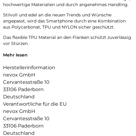
hochwertige Materialien und durch angenehmes Handling.
Stilvoll und edel an die neuen Trends und Wünsche
angepasst, wird das Smartphone durch eine Kombination
aus Polycarbonat, TPU und NYLON sicher geschützt.
Das flexible TPU Material an den Flanken schützt zuverlässig
vor Stürzen.
Das Display ist durch die seitlichen Flanken geschützt.
Mehr lesen
Durch die verwendeten Materialien ist ihr Gerät bestens
Herstellerinformation
geschützt.
nevox GmbH
Die Anschlüsse, Knöpfe und Kamera bleiben voll zugänglich.
Cervantesstraße 10
33106 Paderborn
Hochwertiges Schmutzabweisendes Material und langlebige
Deutschland
Zusammensetzung der Materialien.
Verantwortliche für die EU
nevox GmbH
Cervantesstraße 10
33106 Paderborn
Deutschland