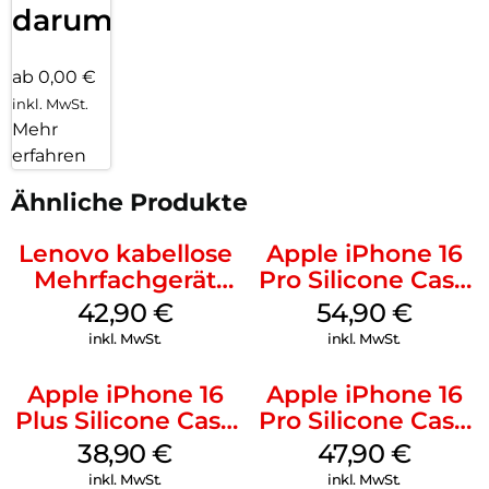
darum!
ab 0,00 €
inkl. MwSt.
Mehr
erfahren
Ähnliche Produkte
Lenovo kabellose
Apple iPhone 16
Mehrfachgerät
Pro Silicone Case
Luna Grey
MagSafe Black
42,90
€
54,90
€
inkl. MwSt.
inkl. MwSt.
Apple iPhone 16
Apple iPhone 16
Plus Silicone Case
Pro Silicone Case
MagSafe Denim
MagSafe Denim
38,90
€
47,90
€
inkl. MwSt.
inkl. MwSt.