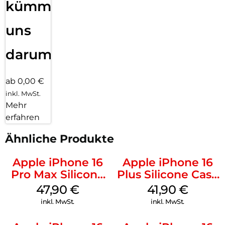
kümmern
uns
darum!
ab 0,00 €
inkl. MwSt.
Mehr
erfahren
Ähnliche Produkte
Apple iPhone 16
Apple iPhone 16
Pro Max Silicone
Plus Silicone Case
Case MagSafe
MagSafe Stone
47,90
€
41,90
€
Black
Gray
inkl. MwSt.
inkl. MwSt.