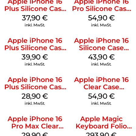
Apple iPhone 16
Apple iPhone 16
Plus Silicone Case
Pro Silicone Case
MagSafe Lake
MagSafe Black
37,90
€
54,90
€
Green
inkl. MwSt.
inkl. MwSt.
Apple iPhone 16
Apple iPhone 16
Plus Silicone Case
Silicone Case
MagSafe Plum
MagSafe Plum
39,90
€
43,90
€
inkl. MwSt.
inkl. MwSt.
Apple iPhone 16
Apple iPhone 16
Plus Silicone Case
Clear Case
MagSafe Black
MagSafe
28,90
€
54,90
€
Transparent
inkl. MwSt.
inkl. MwSt.
Apple iPhone 16
Apple Magic
Pro Max Clear
Keyboard Folio
Case MagSafe
iPad 10.9″ (10.Gen.)
29,90
€
293,90
€