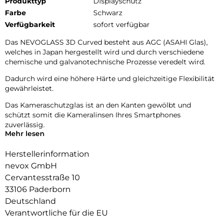
Produkttyp
Displayschutz
Farbe
Schwarz
Verfügbarkeit
sofort verfügbar
Das NEVOGLASS 3D Curved besteht aus AGC (ASAHI Glas),
welches in Japan hergestellt wird und durch verschiedene
chemische und galvanotechnische Prozesse veredelt wird.
Dadurch wird eine höhere Härte und gleichzeitige Flexibilität
gewährleistet.
Das Kameraschutzglas ist an den Kanten gewölbt und
schützt somit die Kameralinsen Ihres Smartphones
zuverlässig.
Mehr lesen
Die Fotoqualität wird nicht beeinträchtigt, zusätzlich
schützen Sie die Linsen vor Staubablagerungen in den
Herstellerinformation
Zwischenräumen.
nevox GmbH
Cervantesstraße 10
33106 Paderborn
Deutschland
Verantwortliche für die EU