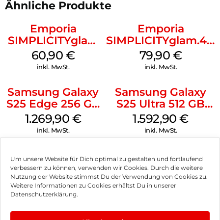
Ähnliche Produkte
Emporia
Emporia
SIMPLICITYglam
SIMPLICITYglam.4G
Schwarz
Schwarz
60,90
€
79,90
€
inkl. MwSt.
inkl. MwSt.
Samsung Galaxy
Samsung Galaxy
S25 Edge 256 GB
S25 Ultra 512 GB
Titanium Silver
Titanium Silverblue
1.269,90
€
1.592,90
€
inkl. MwSt.
inkl. MwSt.
Samsung Galaxy
Samsung Galaxy
Um unsere Website für Dich optimal zu gestalten und fortlaufend
S25 128 GB Silver
S25 128 GB Navy
verbessern zu können, verwenden wir Cookies. Durch die weitere
Shadow
Nutzung der Website stimmst Du der Verwendung von Cookies zu.
594,90
€
599,90
€
Weitere Informationen zu Cookies erhältst Du in unserer
inkl. MwSt.
inkl. MwSt.
Datenschutzerklärung.
Doro Leva L10
Nothing Phone (3a)