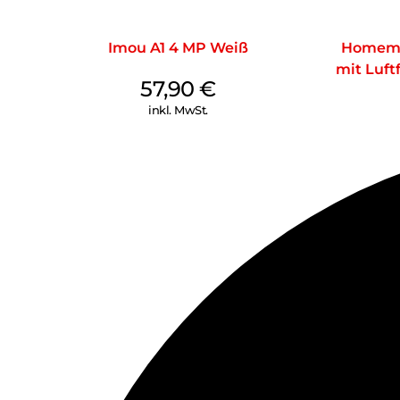
Imou A1 4 MP Weiß
Homema
mit Luft
57,90
€
inkl. MwSt.