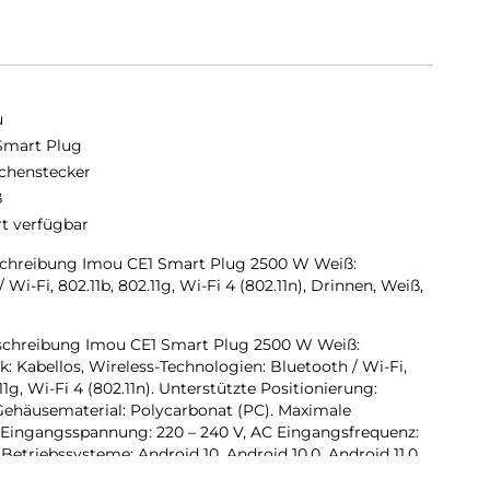
u
Smart Plug
chenstecker
ß
rt verfügbar
chreibung Imou CE1 Smart Plug 2500 W Weiß:
Wi-Fi, 802.11b, 802.11g, Wi-Fi 4 (802.11n), Drinnen, Weiß,
chreibung Imou CE1 Smart Plug 2500 W Weiß:
: Kabellos, Wireless-Technologien: Bluetooth / Wi-Fi,
g, Wi-Fi 4 (802.11n). Unterstützte Positionierung:
Gehäusematerial: Polycarbonat (PC). Maximale
 Eingangsspannung: 220 – 240 V, AC Eingangsfrequenz:
Betriebssysteme: Android 10, Android 10.0, Android 11.0,
oid 4.4, Android 5.0,.