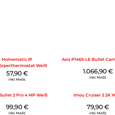
Homematic IP
Axis P1465-LE Bullet Ca
örperthermostat Weiß
1.066,90
€
57,90
€
inkl. MwSt.
inkl. MwSt.
Bullet 2 Pro 4 MP Weiß
Imou Cruiser 2 2K 
99,90
€
79,90
€
inkl. MwSt.
inkl. MwSt.