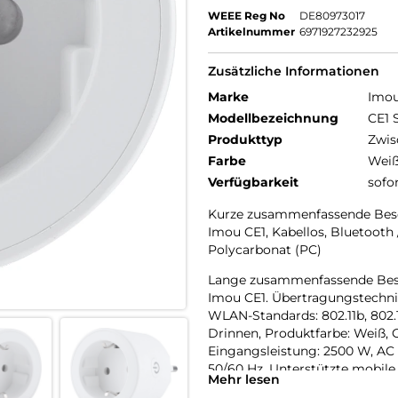
WEEE Reg No
DE80973017
Artikelnummer
6971927232925
Zusätzliche Informationen
Marke
Imo
Modellbezeichnung
CE1 
Produkttyp
Zwis
Farbe
Wei
Verfügbarkeit
sofo
Kurze zusammenfassende Bes
Imou CE1, Kabellos, Bluetooth / 
Polycarbonat (PC)
Lange zusammenfassende Bes
Imou CE1. Übertragungstechnik
WLAN-Standards: 802.11b, 802.11
Drinnen, Produktfarbe: Weiß, 
Eingangsleistung: 2500 W, AC
50/60 Hz. Unterstützte mobile 
Mehr lesen
Android 12.0, Android 13.0, Andr