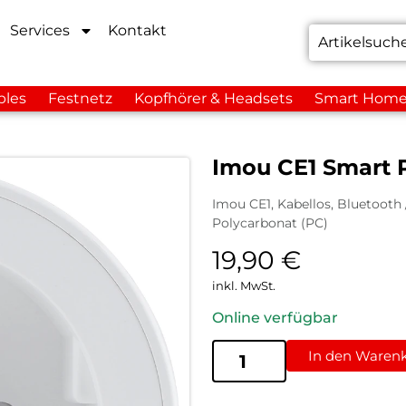
Services
Kontakt
bles
Festnetz
Kopfhörer & Headsets
Smart Hom
Imou CE1 Smart 
Imou CE1, Kabellos, Bluetooth / 
Polycarbonat (PC)
19,90
€
inkl. MwSt.
Online verfügbar
In den Waren