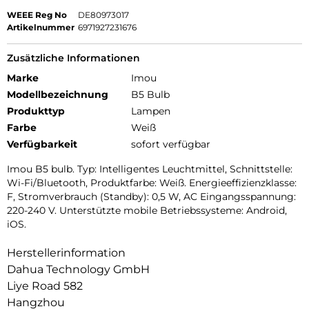
WEEE Reg No
DE80973017
Artikelnummer
6971927231676
Zusätzliche Informationen
Marke
Imou
Modellbezeichnung
B5 Bulb
Produkttyp
Lampen
Farbe
Weiß
Verfügbarkeit
sofort verfügbar
Imou B5 bulb. Typ: Intelligentes Leuchtmittel, Schnittstelle:
Wi-Fi/Bluetooth, Produktfarbe: Weiß. Energieeffizienzklasse:
F, Stromverbrauch (Standby): 0,5 W, AC Eingangsspannung:
220-240 V. Unterstützte mobile Betriebssysteme: Android,
iOS.
Herstellerinformation
Dahua Technology GmbH
Liye Road 582
Hangzhou