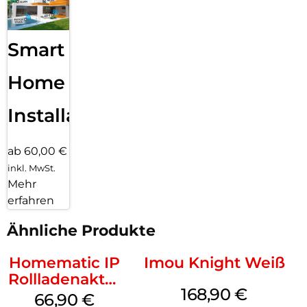
Smart
Home
Installation
ab 60,00 €
inkl. MwSt.
Mehr
erfahren
Ähnliche Produkte
Homematic IP
Imou Knight Weiß
Rollladenaktor
168,90
€
Unterputz
66,90
€