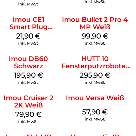
Weiß
inkl. MwSt.
inkl. MwSt.
Imou CE1
Imou Bullet 2 Pro 4
Smart Plug
MP Weiß
2500 W Weiß
21,90
€
99,90
€
inkl. MwSt.
inkl. MwSt.
Imou DB60
HUTT 10
Schwarz
Fensterputzroboter
Weiß
195,90
€
295,90
€
inkl. MwSt.
inkl. MwSt.
Imou Cruiser 2
Imou Versa Weiß
2K Weiß
57,90
€
79,90
€
inkl. MwSt.
inkl. MwSt.