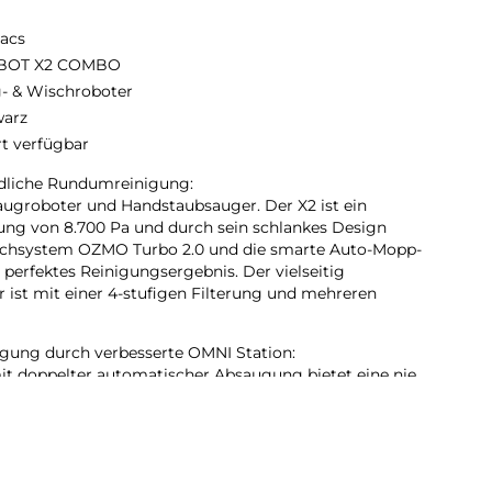
acs
BOT X2 COMBO
- & Wischroboter
arz
rt verfügbar
ndliche Rundumreinigung:
ugroboter und Handstaubsauger. Der X2 ist ein
tung von 8.700 Pa und durch sein schlankes Design
ischsystem OZMO Turbo 2.0 und die smarte Auto-Mopp-
perfektes Reinigungsergebnis. Der vielseitig
ist mit einer 4-stufigen Filterung und mehreren
gung durch verbesserte OMNI Station:
it doppelter automatischer Absaugung bietet eine nie
z für ein blitzsauberes Zuhause. Sowohl der
Staubsaugerroboter bieten eine staubfreie Entleerung.
BO wird in der Station problemlos in 60 °C heißem