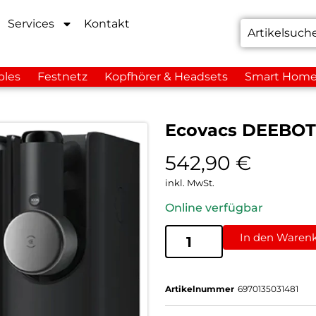
Services
Kontakt
bles
Festnetz
Kopfhörer & Headsets
Smart Hom
Ecovacs DEEBOT
542,90
€
inkl. MwSt.
Online verfügbar
In den Waren
Artikelnummer
6970135031481