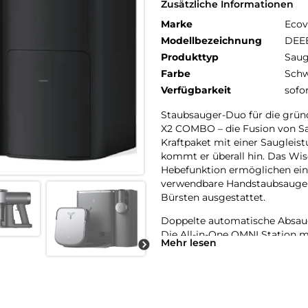
Zusätzliche Informationen
Marke
Ecov
Modellbezeichnung
DEE
Produkttyp
Saug
Farbe
Schw
Verfügbarkeit
sofo
Staubsauger-Duo für die grü
X2 COMBO – die Fusion von Sa
Kraftpaket mit einer Saugleis
kommt er überall hin. Das W
Hebefunktion ermöglichen ein 
verwendbare Handstaubsauger 
Bürsten ausgestattet.
Doppelte automatische Absau
Die All-in-One OMNI Station m
Mehr lesen
dagewesene Reinigungseffizien
Handstaubsauger als auch der 
Der Mopp des ECOVACS X2 COM
Wasser gewaschen.