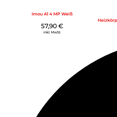
Imou A1 4 MP Weiß
Heizkörp
57,90
€
inkl. MwSt.