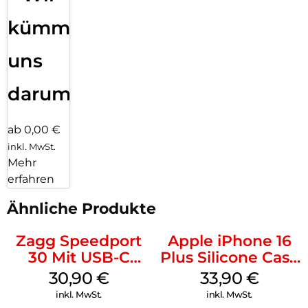
kümmern
uns
darum!
ab 0,00 €
inkl. MwSt.
Mehr
erfahren
Ähnliche Produkte
Zagg Speedport
Apple iPhone 16
30 Mit USB-C
Plus Silicone Case
Kabel Weiß
MagSafe Lake
30,90
€
33,90
€
Green
inkl. MwSt.
inkl. MwSt.