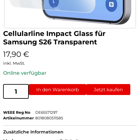
Cellularline Impact Glass für
Samsung S26 Transparent
17,90
€
inkl. MwSt.
Online verfügbar
In den Warenkorb
Jetzt kaufen
WEEE Reg No
DE65571297
Artikelnummer
8018080511585
Zusätzliche Informationen