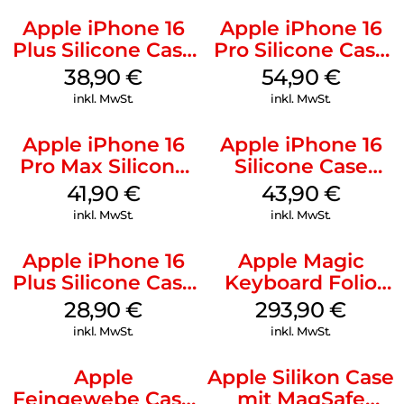
Apple iPhone 16
Apple iPhone 16
Plus Silicone Case
Pro Silicone Case
MagSafe Denim
MagSafe Black
38,90
€
54,90
€
inkl. MwSt.
inkl. MwSt.
Apple iPhone 16
Apple iPhone 16
Pro Max Silicone
Silicone Case
Case MagSafe
MagSafe Plum
41,90
€
43,90
€
Ultramarine
inkl. MwSt.
inkl. MwSt.
Apple iPhone 16
Apple Magic
Plus Silicone Case
Keyboard Folio
MagSafe Black
iPad 10.9″ (10.Gen.)
28,90
€
293,90
€
Weiß
inkl. MwSt.
inkl. MwSt.
Apple
Apple Silikon Case
Feingewebe Case
mit MagSafe