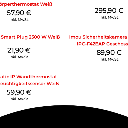
örperthermostat Weiß
295,90
€
57,90
€
inkl. MwSt.
inkl. MwSt.
 Smart Plug 2500 W Weiß
Imou Sicherheitskamera
IPC-F42EAP Geschoss
21,90
€
89,90
€
inkl. MwSt.
inkl. MwSt.
tic IP Wandthermostat
feuchtigkeitssensor Weiß
59,90
€
inkl. MwSt.