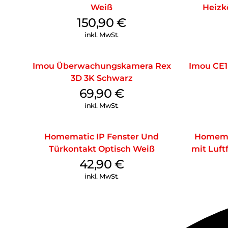
Weiß
Heizk
150,90
€
inkl. MwSt.
Imou Überwachungskamera Rex
Imou CE1
3D 3K Schwarz
69,90
€
inkl. MwSt.
Homematic IP Fenster Und
Homema
Türkontakt Optisch Weiß
mit Luft
42,90
€
inkl. MwSt.