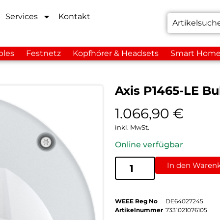
Services
Kontakt
bles
Festnetz
Kopfhörer & Headsets
Smart Hom
Axis P1465-LE Bu
1.066,90
€
inkl. MwSt.
Online verfügbar
In den Waren
WEEE Reg No
DE64027245
Artikelnummer
7331021076105