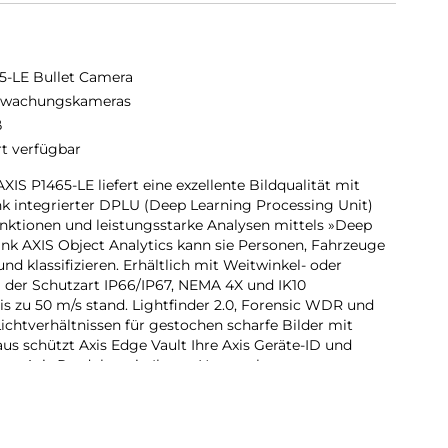
5-LE Bullet Camera
rwachungskameras
ß
rt verfügbar
IS P1465-LE liefert eine exzellente Bildqualität mit
k integrierter DPLU (Deep Learning Processing Unit)
nktionen und leistungsstarke Analysen mittels »Deep
nk AXIS Object Analytics kann sie Personen, Fahrzeuge
 klassifizieren. Erhältlich mit Weitwinkel- oder
a der Schutzart IP66/IP67, NEMA 4X und IK10
 zu 50 m/s stand. Lightfinder 2.0, Forensic WDR und
ichtverhältnissen für gestochen scharfe Bilder mit
aus schützt Axis Edge Vault Ihre Axis Geräte-ID und
 von Axis Produkten in Ihrem Netzwerk.