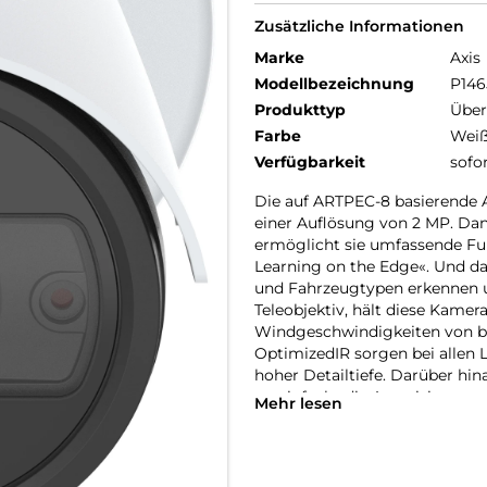
Zusätzliche Informationen
Marke
Axis
Modellbezeichnung
P146
Produkttyp
Übe
Farbe
Wei
Verfügbarkeit
sofo
Die auf ARTPEC-8 basierende AX
einer Auflösung von 2 MP. Dan
ermöglicht sie umfassende Fu
Learning on the Edge«. Und da
und Fahrzeugtypen erkennen und
Teleobjektiv, hält diese Kamer
Windgeschwindigkeiten von bis
OptimizedIR sorgen bei allen L
hoher Detailtiefe. Darüber hin
vereinfacht die Autorisierung
Mehr lesen