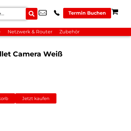
Termin Buchen
e
Netzwerk & Router
Zubehör
llet Camera Weiß
korb
Jetzt kaufen