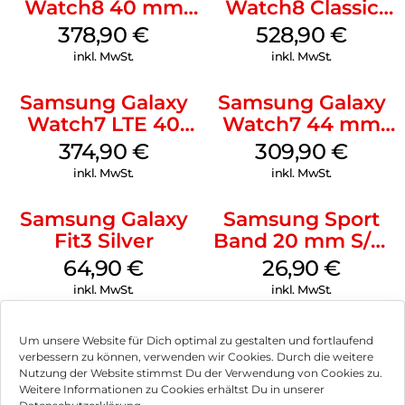
Watch8 40 mm
Watch8 Classic
Graphite
Black
378,90
€
528,90
€
inkl. MwSt.
inkl. MwSt.
Samsung Galaxy
Samsung Galaxy
Watch7 LTE 40
Watch7 44 mm
mm Cream
Green
374,90
€
309,90
€
inkl. MwSt.
inkl. MwSt.
Samsung Galaxy
Samsung Sport
Fit3 Silver
Band 20 mm S/M
Galaxy Watch4
64,90
€
26,90
€
Serie Graphite
inkl. MwSt.
inkl. MwSt.
Um unsere Website für Dich optimal zu gestalten und fortlaufend
verbessern zu können, verwenden wir Cookies. Durch die weitere
Nutzung der Website stimmst Du der Verwendung von Cookies zu.
Impressum
Weitere Informationen zu Cookies erhältst Du in unserer