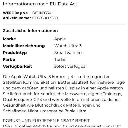
Informationen nach EU Data Act
WEEE Reg No
DE11169330
Artikelnummer
0195950609189
Zusätzliche Informationen
Marke
Apple
Modellbezeichnung
Watch Ultra 3
Produkttyp
Smartwatches
Farbe
Türkis
Verfügbarkeit
sofort verfügbar
Die Apple Watch Ultra 3 kommt jetzt mit integrierter
Satelliten Kommunikation, Batterielaufzeit für mehrere Tage
und dem größten und hellsten Display in einer Apple Watch.
Sie liefert auch fortschrittliche Messwerte, eigene Trainings,
Dual-Frequenz GPS und wertvolle Informationen zu deiner
Gesundheit wie Bluthochdruck Mitteilungen und
Schlafindex. Nicht umsonst heißt sie Ultra.
ROBUST UND FÜR JEDEN EINSATZ BEREIT.
Die ultimative Watch für Sport und Abenteuer ist gemacht,