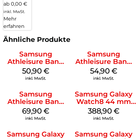
ab 0,00 €
inkl. MwSt.
Mehr
erfahren
Ähnliche Produkte
Samsung
Samsung
Athleisure Band
Athleisure Band
(M/L) Galaxy
(S/M) Galaxy
50,90
€
54,90
€
Watch8/Watch8
Watch8/Watch8
inkl. MwSt.
inkl. MwSt.
Classic Green
Classic Graphite
Samsung
Samsung Galaxy
Athleisure Band
Watch8 44 mm
(S/M) Galaxy
Graphite
69,90
€
388,90
€
Watch8/Watch8
inkl. MwSt.
inkl. MwSt.
Classic Sage
Samsung Galaxy
Samsung Galaxy