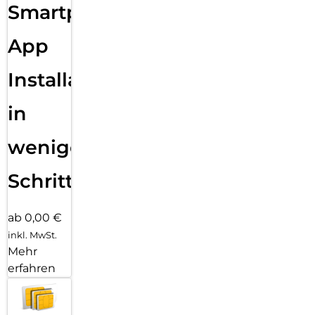
Smartphone
alles ohne dein iPhone. Und jetzt bist du mit schnellem 5G
unterwegs noch besser verbunden.
App
WEGWEISENDE ARMBÄNDER.
Für die Ultra 3 gibt es vier elegante, vielseitige
Installation
Armbandstyles mit unendlich vielen Möglichkeiten für alles,
was du täglich machst – egal ob du dich auspowerst oder
ausgehst.
in
wenigen
Schritten
ab 0,00 €
inkl. MwSt.
Mehr
erfahren