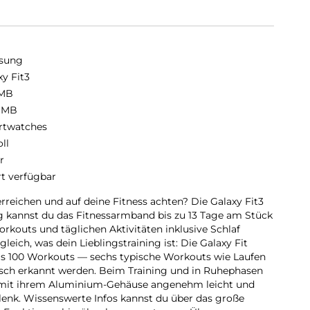
sung
xy Fit3
 MB
 MB
twatches
oll
r
rt verfügbar
rreichen und auf deine Fitness achten? Die Galaxy Fit3
ung kannst du das Fitnessarmband bis zu 13 Tage am Stück
rkouts und täglichen Aktivitäten inklusive Schlaf
eich, was dein Lieblingstraining ist: Die Galaxy Fit
ls 100 Workouts — sechs typische Workouts wie Laufen
ch erkannt werden. Beim Training und in Ruhephasen
3 mit ihrem Aluminium-Gehäuse angenehm leicht und
enk. Wissenswerte Infos kannst du über das große