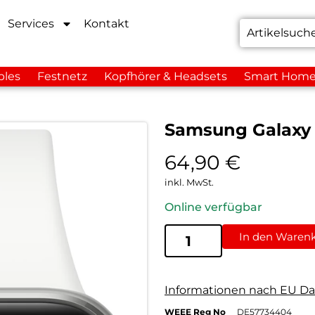
Services
Kontakt
bles
Festnetz
Kopfhörer & Headsets
Smart Hom
Samsung Galaxy F
64,90
€
inkl. MwSt.
Online verfügbar
In den Waren
Informationen nach EU Da
WEEE Reg No
DE57734404