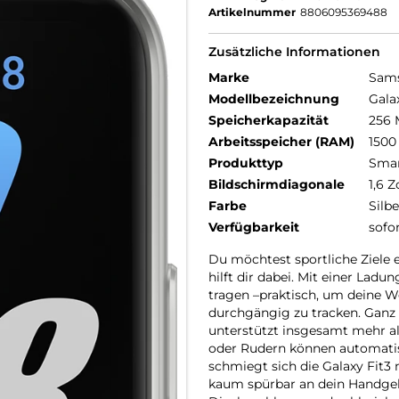
Artikelnummer
8806095369488
Zusätzliche Informationen
Marke
Sam
Modellbezeichnung
Gala
Speicherkapazität
256
Arbeitsspeicher (RAM)
1500
Produkttyp
Smar
Bildschirmdiagonale
1,6 Z
Farbe
Silbe
Verfügbarkeit
sofo
Du möchtest sportliche Ziele e
hilft dir dabei. Mit einer Lad
tragen –praktisch, um deine Wo
durchgängig zu tracken. Ganz gl
unterstützt insgesamt mehr a
oder Rudern können automatis
schmiegt sich die Galaxy Fit
kaum spürbar an dein Handgel