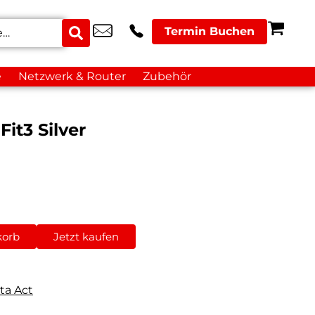
Termin Buchen
e
Netzwerk & Router
Zubehör
it3 Silver
korb
Jetzt kaufen
ta Act