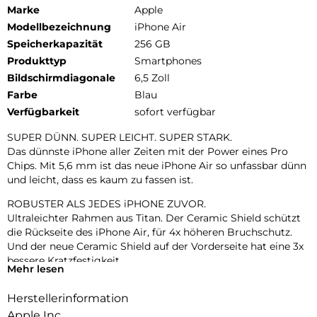
Marke
Apple
Modellbezeichnung
iPhone Air
Speicherkapazität
256 GB
Produkttyp
Smartphones
Bildschirmdiagonale
6,5 Zoll
Farbe
Blau
Verfügbarkeit
sofort verfügbar
SUPER DÜNN. SUPER LEICHT. SUPER STARK.
Das dünnste iPhone aller Zeiten mit der Power eines Pro
Chips. Mit 5,6 mm ist das neue iPhone Air so unfassbar dünn
und leicht, dass es kaum zu fassen ist.
ROBUSTER ALS JEDES iPHONE ZUVOR.
Ultraleichter Rahmen aus Titan. Der Ceramic Shield schützt
die Rückseite des iPhone Air, für 4x höheren Bruchschutz.
Und der neue Ceramic Shield auf der Vorderseite hat eine 3x
bessere Kratzfestigkeit.
Mehr lesen
ZWEI FORTSCHRITTLICHE KAMERAS IN EINER.
Herstellerinformation
48 MP Fusion Kamera-System mit 2x Zoom in optischer
Qualität. Mach einfach perfekte Aufnahmen – direkt von dort,
Apple Inc.