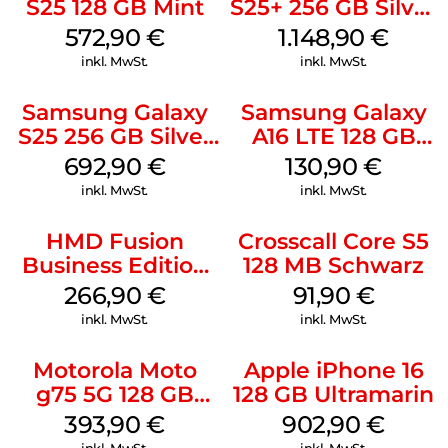
S25 128 GB Mint
S25+ 256 GB Silver
Shadow
572,90
€
1.148,90
€
inkl. MwSt.
inkl. MwSt.
Samsung Galaxy
Samsung Galaxy
S25 256 GB Silver
A16 LTE 128 GB
Shadow
Black
692,90
€
130,90
€
inkl. MwSt.
inkl. MwSt.
HMD Fusion
Crosscall Core S5
Business Edition
128 MB Schwarz
256 GB Grey
266,90
€
91,90
€
inkl. MwSt.
inkl. MwSt.
Motorola Moto
Apple iPhone 16
g75 5G 128 GB
128 GB Ultramarin
Charcoal Gray
393,90
€
902,90
€