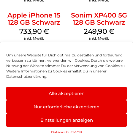
inkl. MwSt.
inkl. MwSt.
Apple iPhone 15
Sonim XP400 5G
128 GB Schwarz
128 GB Schwarz
733,90
€
249,90
€
inkl. MwSt.
inkl. MwSt.
Um unsere Website für Dich optimal zu gestalten und fortlaufend
verbessern zu können, verwenden wir Cookies. Durch die weitere
Nutzung der Website stimmst Du der Verwendung von Cookies zu.
Impressum
Weitere Informationen zu Cookies erhältst Du in unserer
Datenschutzerklärung.
AGB
Datenschutz
Alle akzeptieren
Können wir Dir behilflich sein?
Vertrag widerrufen
Nur erforderliche akzeptieren
Hinweis zur Batterieentsorgung
Einstellungen anzeigen
Newsletter
Datenschutz
AGB