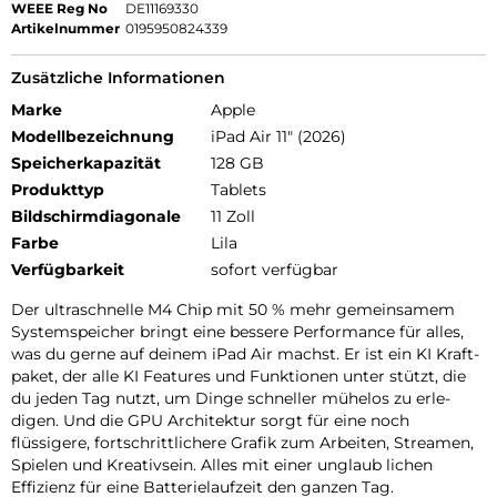
WEEE Reg No
DE11169330
Artikelnummer
0195950824339
Zusätzliche Informationen
Marke
Apple
Modellbezeichnung
iPad Air 11" (2026)
Speicherkapazität
128 GB
Produkttyp
Tablets
Bildschirmdiagonale
11 Zoll
Farbe
Lila
Verfügbarkeit
sofort verfügbar
Der ultra­schnelle M4 Chip mit 50 % mehr gemein­samem
Systemspeicher bringt eine bessere Per­for­mance für alles,
was du gerne auf deinem iPad Air machst. Er ist ein KI Kraft­
paket, der alle KI Features und Funk­tionen unter stützt, die
du jeden Tag nutzt, um Dinge schneller mühelos zu erle­
digen. Und die GPU Archi­tektur sorgt für eine noch
flüssigere, fort­schritt­lichere Grafik zum Arbeiten, Streamen,
Spielen und Kreativ­sein. Alles mit einer unglaub lichen
Effizienz für eine Batterie­laufzeit den ganzen Tag.