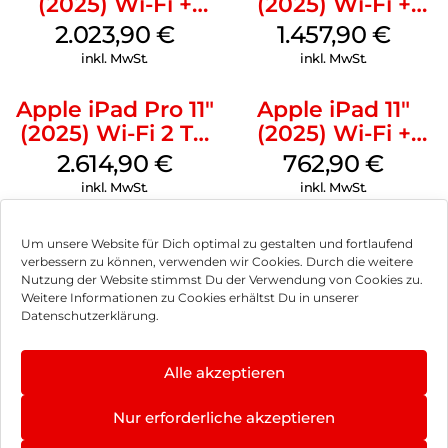
(2025) Wi-Fi +
(2025) Wi-Fi +
Cellular 512 GB
Cellular 256 GB
2.023,90
€
1.457,90
€
Standardglas
Standardglas
inkl. MwSt.
inkl. MwSt.
Space Schwarz
Silber
Apple iPad Pro 11″
Apple iPad 11″
(2025) Wi-Fi 2 TB
(2025) Wi-Fi +
Nanotexturglas
Cellular 256 GB
2.614,90
€
762,90
€
Space Schwarz
Silber
inkl. MwSt.
inkl. MwSt.
Um unsere Website für Dich optimal zu gestalten und fortlaufend
verbessern zu können, verwenden wir Cookies. Durch die weitere
Nutzung der Website stimmst Du der Verwendung von Cookies zu.
Impressum
Weitere Informationen zu Cookies erhältst Du in unserer
Datenschutzerklärung.
AGB
Datenschutz
Alle akzeptieren
Können wir Dir behilflich sein?
Vertrag widerrufen
Nur erforderliche akzeptieren
Hinweis zur Batterieentsorgung