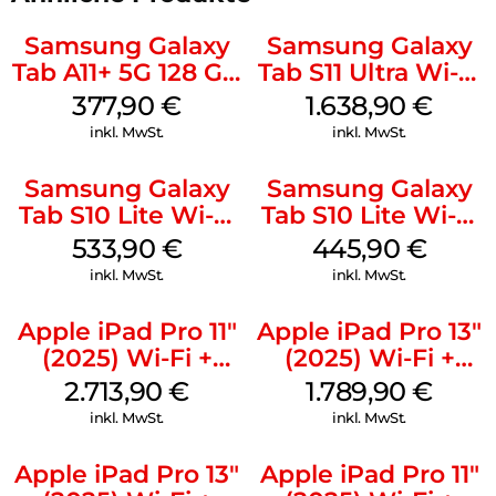
Samsung Galaxy
Samsung Galaxy
Tab A11+ 5G 128 GB
Tab S11 Ultra Wi-Fi
Silver
512 GB Gray
377,90
€
1.638,90
€
inkl. MwSt.
inkl. MwSt.
Samsung Galaxy
Samsung Galaxy
Tab S10 Lite Wi-Fi
Tab S10 Lite Wi-Fi
256 GB Silver
128 GB Gray
533,90
€
445,90
€
inkl. MwSt.
inkl. MwSt.
Apple iPad Pro 11″
Apple iPad Pro 13″
(2025) Wi-Fi +
(2025) Wi-Fi +
Cellular 2 TB
Cellular 256 GB
2.713,90
€
1.789,90
€
Standardglas
Standardglas
inkl. MwSt.
inkl. MwSt.
Space Schwarz
Space Schwarz
Apple iPad Pro 13″
Apple iPad Pro 11″