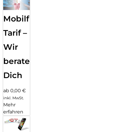
men­fassen, deine Texte Korrektur lesen oder in unterschied­
liche Versio­nen um­schreiben, bis der Ton perfekt passt.
Mit dem Bereinigen Tool in der Fotos App ent­fernst du
Mobilfunk
einfach das, was dich in deinen Fotos stört. Apple
Intelligence identi­fiziert Hinter­grund­objekte, die du mit
einem Finger­tipp löschen kannst. Für eine perfekte Auf­
Tarif –
nahme, ohne das eigent­liche Motiv zu ver­än­dern.
Wir
beraten
Dich
ab 0,00 €
inkl. MwSt.
Mehr
erfahren