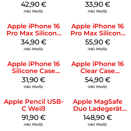
Luna Grey
128 GB + Adapter
42,90
€
33,90
€
Mobile
inkl. MwSt.
inkl. MwSt.
Apple iPhone 16
Apple iPhone 16
Pro Max Silicone
Pro Max Silicone
Case MagSafe
Case MagSafe
34,90
€
55,90
€
Denim
Stone Gray
inkl. MwSt.
inkl. MwSt.
Apple iPhone 16
Apple iPhone 16
Silicone Case
Clear Case
MagSafe Fuchsia
MagSafe
31,90
€
54,90
€
Transparent
inkl. MwSt.
inkl. MwSt.
Apple Pencil USB-
Apple MagSafe
C Weiß
Duo Ladegerät
Weiß
91,90
€
148,90
€
inkl. MwSt.
inkl. MwSt.