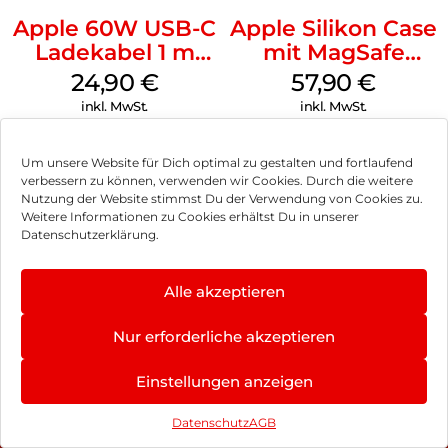
Apple 60W USB-C
Apple Silikon Case
Ladekabel 1 m
mit MagSafe
Weiß
iPhone 14 Pro
24,90
€
57,90
€
(PRODUCT)RED
inkl. MwSt.
inkl. MwSt.
Um unsere Website für Dich optimal zu gestalten und fortlaufend
verbessern zu können, verwenden wir Cookies. Durch die weitere
Nutzung der Website stimmst Du der Verwendung von Cookies zu.
Impressum
Weitere Informationen zu Cookies erhältst Du in unserer
Datenschutzerklärung.
AGB
Datenschutz
Alle akzeptieren
Vertrag widerrufen
Nur erforderliche akzeptieren
Hinweis zur Batterieentsorgung
Einstellungen anzeigen
Newsletter
Datenschutz
AGB
©
2026
, Brodos AG – All Rights Reserved.