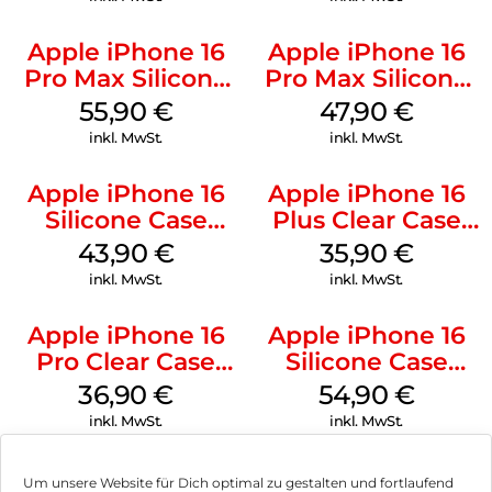
Apple iPhone 16
Apple iPhone 16
Pro Max Silicone
Pro Max Silicone
Case MagSafe
Case MagSafe
55,90
€
47,90
€
Stone Gray
Black
inkl. MwSt.
inkl. MwSt.
Apple iPhone 16
Apple iPhone 16
Silicone Case
Plus Clear Case
MagSafe Plum
MagSafe
43,90
€
35,90
€
Transparent
inkl. MwSt.
inkl. MwSt.
Apple iPhone 16
Apple iPhone 16
Pro Clear Case
Silicone Case
MagSafe
MagSafe Lake
36,90
€
54,90
€
Transparent
Green
inkl. MwSt.
inkl. MwSt.
Um unsere Website für Dich optimal zu gestalten und fortlaufend