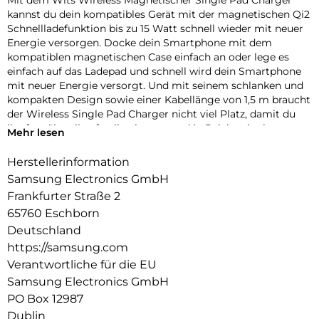
Mit dem Wits Wireless Magnetischer Single Pad Charger
kannst du dein kompatibles Gerät mit der magnetischen Qi2
Schnellladefunktion bis zu 15 Watt schnell wieder mit neuer
Energie versorgen. Docke dein Smartphone mit dem
kompatiblen magnetischen Case einfach an oder lege es
einfach auf das Ladepad und schnell wird dein Smartphone
mit neuer Energie versorgt. Und mit seinem schlanken und
kompakten Design sowie einer Kabellänge von 1,5 m braucht
der Wireless Single Pad Charger nicht viel Platz, damit du
ihn fast überall aufstellen kannst und in Reichweite hast,
Mehr lesen
wenn dein kompatibles Smartphone neue Energie benötigt.
Herstellerinformation
Samsung Electronics GmbH
Frankfurter Straße 2
65760 Eschborn
Deutschland
https://samsung.com
Verantwortliche für die EU
Samsung Electronics GmbH
PO Box 12987
Dublin