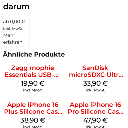
darum!
ab 0,00 €
inkl. MwSt.
Mehr
erfahren
Ähnliche Produkte
Zagg mophie
SanDisk
Essentials USB-C-
microSDXC Ultra
20W Charger PD
128 GB + Adapter
19,90
€
33,90
€
Weiß
Mobile
inkl. MwSt.
inkl. MwSt.
Apple iPhone 16
Apple iPhone 16
Plus Silicone Case
Pro Silicone Case
MagSafe Denim
MagSafe Denim
38,90
€
47,90
€
inkl. MwSt.
inkl. MwSt.