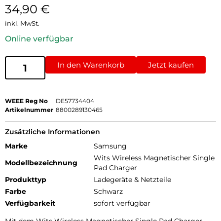
34,90
€
inkl. MwSt.
Online verfügbar
In den Warenkorb
Jetzt kaufen
WEEE Reg No
DE57734404
Artikelnummer
8800289130465
Zusätzliche Informationen
Marke
Samsung
Wits Wireless Magnetischer Single
Modellbezeichnung
Pad Charger
Produkttyp
Ladegeräte & Netzteile
Farbe
Schwarz
Verfügbarkeit
sofort verfügbar