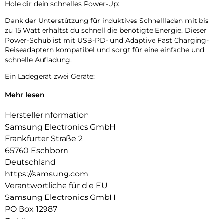
Hole dir dein schnelles Power-Up:
Dank der Unterstützung für induktives Schnellladen mit bis
zu 15 Watt erhältst du schnell die benötigte Energie. Dieser
Power-Schub ist mit USB-PD- und Adaptive Fast Charging-
Reiseadaptern kompatibel und sorgt für eine einfache und
schnelle Aufladung.
Ein Ladegerät zwei Geräte:
Du kannst zwei kompatible Geräte gleichzeitig aufladen –
Mehr lesen
egal ob es dein Smartphone und deine Galaxy Watch ist oder
die Galaxy Watch und deine Galaxy Buds.
Herstellerinformation
Samsung Electronics GmbH
Lade deine Geräte schnell wieder auf:
Frankfurter Straße 2
Der Wireless Charger Duo verfügt über ein eingebautes
65760 Eschborn
Kühlsystem mit Lüfter und lädt dein Smartphone schnell
Deutschland
und mit wenig Stromverbrauch auf.
https://samsung.com
Lade dein Galaxy sicher auf:
Verantwortliche für die EU
Samsung Electronics GmbH
Der Wireless Charger Duo mit einer Ladeleistung von bis zu
15 Watt ist eine gute Wahl, um dein kompatibles Galaxy vor
PO Box 12987
hohen Temperaturen und Feuchtigkeit sowie vor