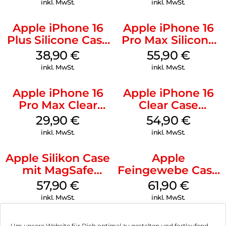
inkl. MwSt.
inkl. MwSt.
Apple iPhone 16
Apple iPhone 16
Plus Silicone Case
Pro Max Silicone
MagSafe Denim
Case MagSafe
38,90
€
55,90
€
Stone Gray
inkl. MwSt.
inkl. MwSt.
Apple iPhone 16
Apple iPhone 16
Pro Max Clear
Clear Case
Case MagSafe
MagSafe
29,90
€
54,90
€
Transparent
Transparent
inkl. MwSt.
inkl. MwSt.
Apple Silikon Case
Apple
mit MagSafe
Feingewebe Case
iPhone 14 Pro
iPhone 15 Pro
57,90
€
61,90
€
(PRODUCT)RED
MagSafe Schwarz
inkl. MwSt.
inkl. MwSt.
Um unsere Website für Dich optimal zu gestalten und fortlaufend