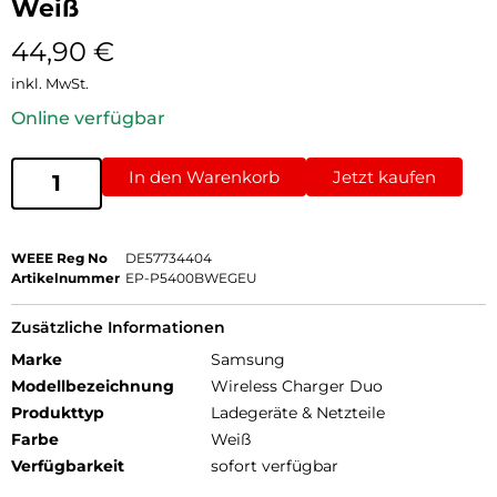
Weiß
44,90
€
inkl. MwSt.
Online verfügbar
In den Warenkorb
Jetzt kaufen
WEEE Reg No
DE57734404
Artikelnummer
EP-P5400BWEGEU
Zusätzliche Informationen
Marke
Samsung
Modellbezeichnung
Wireless Charger Duo
Produkttyp
Ladegeräte & Netzteile
Farbe
Weiß
Verfügbarkeit
sofort verfügbar