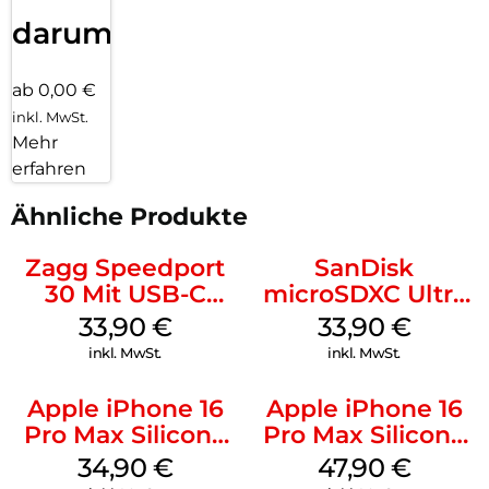
darum!
ab 0,00 €
inkl. MwSt.
Mehr
erfahren
Ähnliche Produkte
Zagg Speedport
SanDisk
30 Mit USB-C
microSDXC Ultra
Kabel Weiß
128 GB + Adapter
33,90
€
33,90
€
Mobile
inkl. MwSt.
inkl. MwSt.
Apple iPhone 16
Apple iPhone 16
Pro Max Silicone
Pro Max Silicone
Case MagSafe
Case MagSafe
34,90
€
47,90
€
Denim
Black