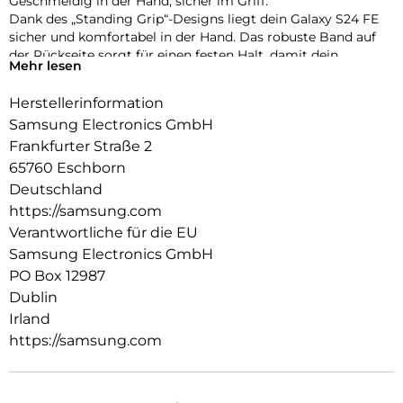
Geschmeidig in der Hand, sicher im Griff:
Dank des „Standing Grip“-Designs liegt dein Galaxy S24 FE
sicher und komfortabel in der Hand. Das robuste Band auf
der Rückseite sorgt für einen festen Halt, damit dein
Mehr lesen
Smartphone gut geschützt bei Stürzen bleibt.
Herstellerinformation
Hände frei für maximale Produktivität:
Genieße deine Lieblingsserien, ohne dass du dein
Samsung Electronics GmbH
Smartphone ständig festhalten musst. Stelle dein
Frankfurter Straße 2
Smartphone mit dem Band auf der Rückseite des Standing
65760 Eschborn
Grip Case auf und schon kannst du ganz komfortabel deine
Deutschland
Inhalte ansehen. Deine Hände bleiben so für die wirklich
https://samsung.com
wichtigen Dinge frei.
Verantwortliche für die EU
Samsung Electronics GmbH
PO Box 12987
Dublin
Irland
https://samsung.com