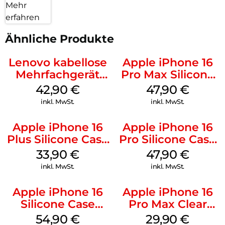
Mehr
erfahren
Ähnliche Produkte
Lenovo kabellose
Apple iPhone 16
Mehrfachgerät
Pro Max Silicone
Luna Grey
Case MagSafe
42,90
€
47,90
€
Black
inkl. MwSt.
inkl. MwSt.
Apple iPhone 16
Apple iPhone 16
Plus Silicone Case
Pro Silicone Case
MagSafe Lake
MagSafe Denim
33,90
€
47,90
€
Green
inkl. MwSt.
inkl. MwSt.
Apple iPhone 16
Apple iPhone 16
Silicone Case
Pro Max Clear
MagSafe Lake
Case MagSafe
54,90
€
29,90
€