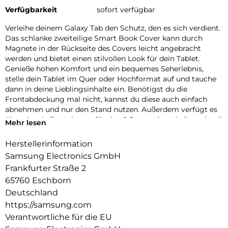
Verfügbarkeit
sofort verfügbar
Verleihe deinem Galaxy Tab den Schutz, den es sich verdient.
Das schlanke zweiteilige Smart Book Cover kann durch
Magnete in der Rückseite des Covers leicht angebracht
werden und bietet einen stilvollen Look für dein Tablet.
Genieße hohen Komfort und ein bequemes Seherlebnis,
stelle dein Tablet im Quer oder Hochformat auf und tauche
dann in deine Lieblingsinhalte ein. Benötigst du die
Frontabdeckung mal nicht, kannst du diese auch einfach
abnehmen und nur den Stand nutzen. Außerdem verfügt es
über eine Aufbewahrung für den S Pen, sodass du ihn schnell
Mehr lesen
zur Hand hast und er so nicht so schnell verloren geht.
Herstellerinformation
Samsung Electronics GmbH
Frankfurter Straße 2
65760 Eschborn
Deutschland
https://samsung.com
Verantwortliche für die EU