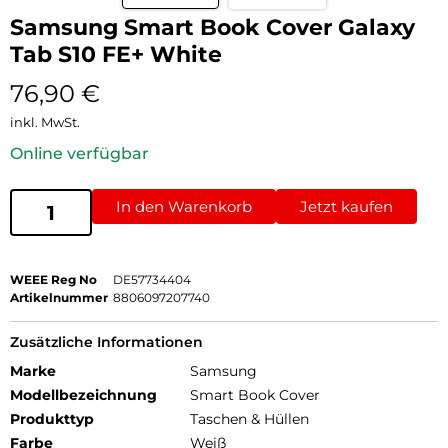
Samsung Smart Book Cover Galaxy
Tab S10 FE+ White
76,90
€
inkl. MwSt.
Online verfügbar
In den Warenkorb
Jetzt kaufen
WEEE Reg No
DE57734404
Artikelnummer
8806097207740
Zusätzliche Informationen
Marke
Samsung
Modellbezeichnung
Smart Book Cover
Produkttyp
Taschen & Hüllen
Farbe
Weiß