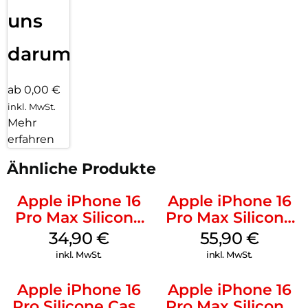
uns
darum!
ab 0,00 €
inkl. MwSt.
Mehr
erfahren
Ähnliche Produkte
Apple iPhone 16
Apple iPhone 16
Pro Max Silicone
Pro Max Silicone
Case MagSafe
Case MagSafe
34,90
€
55,90
€
Denim
Stone Gray
inkl. MwSt.
inkl. MwSt.
Apple iPhone 16
Apple iPhone 16
Pro Silicone Case
Pro Max Silicone