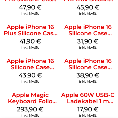
MagSafe Denim
Case MagSafe
47,90
€
45,90
€
Ultramarine
inkl. MwSt.
inkl. MwSt.
Apple iPhone 16
Apple iPhone 16
Plus Silicone Case
Silicone Case
MagSafe Stone
MagSafe Fuchsia
41,90
€
31,90
€
Gray
inkl. MwSt.
inkl. MwSt.
Apple iPhone 16
Apple iPhone 16
Silicone Case
Silicone Case
MagSafe Plum
MagSafe
43,90
€
38,90
€
Ultramarine
inkl. MwSt.
inkl. MwSt.
Apple Magic
Apple 60W USB-C
Keyboard Folio
Ladekabel 1 m
iPad 10.9″ (10.Gen.)
Weiß
293,90
€
17,90
€
Weiß
inkl. MwSt.
inkl. MwSt.