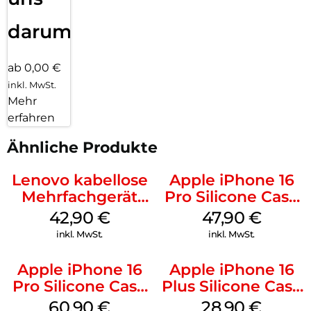
darum!
ab 0,00 €
inkl. MwSt.
Mehr
erfahren
Ähnliche Produkte
Lenovo kabellose
Apple iPhone 16
Mehrfachgerät
Pro Silicone Case
Luna Grey
MagSafe Denim
42,90
€
47,90
€
inkl. MwSt.
inkl. MwSt.
Apple iPhone 16
Apple iPhone 16
Pro Silicone Case
Plus Silicone Case
MagSafe Stone
MagSafe Black
60,90
€
28,90
€