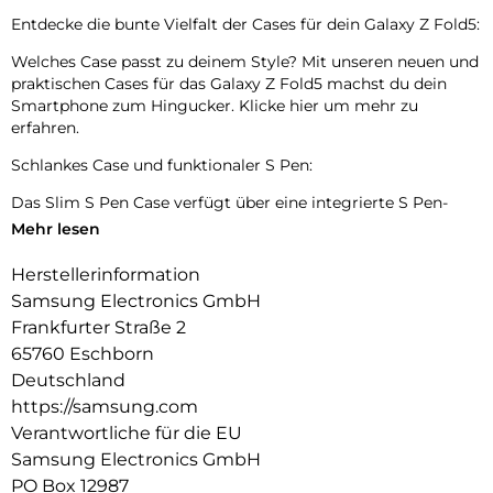
Entdecke die bunte Vielfalt der Cases für dein Galaxy Z Fold5:
Welches Case passt zu deinem Style? Mit unseren neuen und
praktischen Cases für das Galaxy Z Fold5 machst du dein
Smartphone zum Hingucker. Klicke hier um mehr zu
erfahren.
Schlankes Case und funktionaler S Pen:
Das Slim S Pen Case verfügt über eine integrierte S Pen-
Halterung an der Rückseite, sodass er schnell griffbereit ist,
Mehr lesen
wenn du ihn brauchst. Das schlanke Profil deines
Smartphones bleibt dabei erhalten. Mit seinen trendigen
Herstellerinformation
Farboptionen bietet das Case eine elegante und schlanke
Samsung Electronics GmbH
Lösung, um deinen S Pen sicher aufzubewahren.
Frankfurter Straße 2
Der S Pen ist schnell zur Hand:
65760 Eschborn
Deutschland
Spare dir die Suche nach deinem S Pen. Mit einem einfachen
https://samsung.com
Knopfdruck löst du den S Pen und machst ihn einsatzbereit.
Und mit einem Klick lässt er sich wieder an seinen Platz
Verantwortliche für die EU
verstauen.
Samsung Electronics GmbH
PO Box 12987