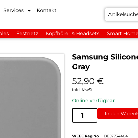
Services
Kontakt
bles
Festnetz
Kopfhörer & Headsets
Smart Hom
Samsung Silicon
Gray
52,90
€
inkl. MwSt.
Online verfügbar
In den Waren
WEEE Reg No
DE57734404