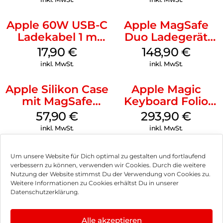
Apple 60W USB-C
Apple MagSafe
Ladekabel 1 m
Duo Ladegerät
Weiß
Weiß
17,90
€
148,90
€
inkl. MwSt.
inkl. MwSt.
Apple Silikon Case
Apple Magic
mit MagSafe
Keyboard Folio
iPhone 14 Pro
iPad 10.9″ (10.Gen.)
57,90
€
293,90
€
(PRODUCT)RED
Weiß
inkl. MwSt.
inkl. MwSt.
Um unsere Website für Dich optimal zu gestalten und fortlaufend
verbessern zu können, verwenden wir Cookies. Durch die weitere
Nutzung der Website stimmst Du der Verwendung von Cookies zu.
Impressum
Weitere Informationen zu Cookies erhältst Du in unserer
Datenschutzerklärung.
AGB
Datenschutz
Alle akzeptieren