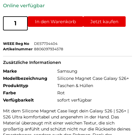
Online verfügbar
In den Warenkorb
Jetzt kaufen
WEEE Reg No
DE57734404
Artikelnummer
8806097934578
Zusätzliche Informationen
Marke
Samsung
Modellbezeichnung
Silicone Magnet Case Galaxy S26+
Produkttyp
Taschen & Hüllen
Farbe
Rot
Verfügbarkeit
sofort verfügbar
Mit dem Silicone Magnet Case liegt dein Galaxy S26 | S26+ |
S26 Ultra komfortabel und angenehm in der Hand. Das
Material überzeugt mit einer weichen Textur, die sich
großartig anfühlt und schützt nicht nur die Rückseite deines
Smartphones, sondern auch den Rahmen. Dank des