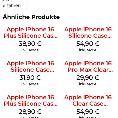
erfahren
Ähnliche Produkte
Apple iPhone 16
Apple iPhone 16
Plus Silicone Case
Silicone Case
MagSafe Denim
MagSafe Lake
38,90
€
54,90
€
Green
inkl. MwSt.
inkl. MwSt.
Apple iPhone 16
Apple iPhone 16
Silicone Case
Pro Max Clear
MagSafe Fuchsia
Case MagSafe
31,90
€
29,90
€
Transparent
inkl. MwSt.
inkl. MwSt.
Apple iPhone 16
Apple iPhone 16
Plus Silicone Case
Clear Case
MagSafe Black
MagSafe
28,90
€
54,90
€
Transparent
inkl. MwSt.
inkl. MwSt.