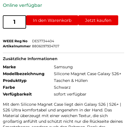
Online verfügbar
In den Warenkorb
Jetzt kaufen
WEEE Reg No
DE57734404
Artikelnummer
8806097934707
Zusätzliche Informationen
Marke
Samsung
Modellbezeichnung
Silicone Magnet Case Galaxy S26+
Produkttyp
Taschen & Hüllen
Farbe
Schwarz
Verfügbarkeit
sofort verfügbar
Mit dem Silicone Magnet Case liegt dein Galaxy S26 | S26+ |
S26 Ultra komfortabel und angenehm in der Hand. Das
Material überzeugt mit einer weichen Textur, die sich
großartig anfühlt und schützt nicht nur die Rückseite deines
Smartphones, sondern auch den Rahmen. Dank des