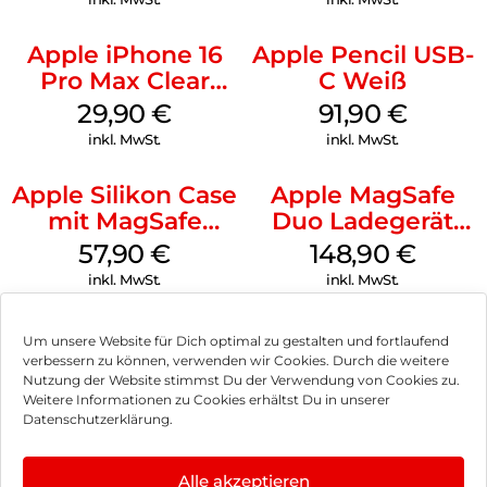
Apple iPhone 16
Apple Pencil USB-
Pro Max Clear
C Weiß
Case MagSafe
29,90
€
91,90
€
Transparent
inkl. MwSt.
inkl. MwSt.
Apple Silikon Case
Apple MagSafe
mit MagSafe
Duo Ladegerät
iPhone 14 Pro
Weiß
57,90
€
148,90
€
(PRODUCT)RED
inkl. MwSt.
inkl. MwSt.
Um unsere Website für Dich optimal zu gestalten und fortlaufend
verbessern zu können, verwenden wir Cookies. Durch die weitere
Nutzung der Website stimmst Du der Verwendung von Cookies zu.
Impressum
Weitere Informationen zu Cookies erhältst Du in unserer
Datenschutzerklärung.
AGB
Datenschutz
Alle akzeptieren