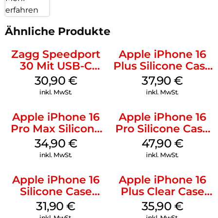
erfahren
Ähnliche Produkte
Zagg Speedport
Apple iPhone 16
30 Mit USB-C
Plus Silicone Case
Kabel Weiß
MagSafe Lake
30,90
€
37,90
€
Green
inkl. MwSt.
inkl. MwSt.
Apple iPhone 16
Apple iPhone 16
Pro Max Silicone
Pro Silicone Case
Case MagSafe
MagSafe Denim
34,90
€
47,90
€
Denim
inkl. MwSt.
inkl. MwSt.
Apple iPhone 16
Apple iPhone 16
Silicone Case
Plus Clear Case
MagSafe Fuchsia
MagSafe
31,90
€
35,90
€
Transparent
inkl. MwSt.
inkl. MwSt.