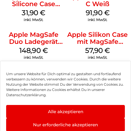
Silicone Case
C Weiß
MagSafe Fuchsia
31,90
€
91,90
€
inkl. MwSt.
inkl. MwSt.
Apple MagSafe
Apple Silikon Case
Duo Ladegerät
mit MagSafe
Weiß
iPhone 14 Pro
148,90
€
57,90
€
(PRODUCT)RED
inkl. MwSt.
inkl. MwSt.
Um unsere Website für Dich optimal zu gestalten und fortlaufend
verbessern zu können, verwenden wir Cookies. Durch die weitere
Nutzung der Website stimmst Du der Verwendung von Cookies zu.
Impressum
Weitere Informationen zu Cookies erhältst Du in unserer
Datenschutzerklärung.
AGB
Datenschutz
Alle akzeptieren
Vertrag widerrufen
Nur erforderliche akzeptieren