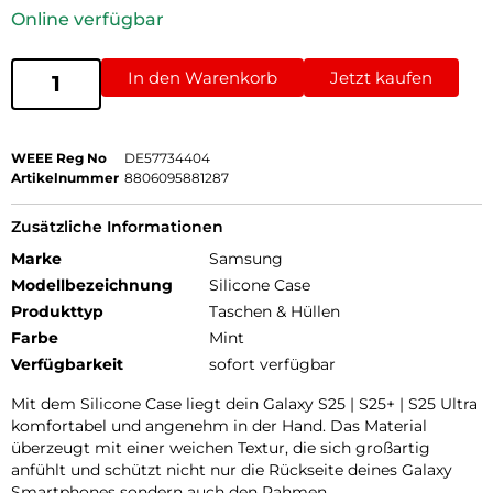
Online verfügbar
In den Warenkorb
Jetzt kaufen
WEEE Reg No
DE57734404
Artikelnummer
8806095881287
Zusätzliche Informationen
Marke
Samsung
Modellbezeichnung
Silicone Case
Produkttyp
Taschen & Hüllen
Farbe
Mint
Verfügbarkeit
sofort verfügbar
Mit dem Silicone Case liegt dein Galaxy S25 | S25+ | S25 Ultra
komfortabel und angenehm in der Hand. Das Material
überzeugt mit einer weichen Textur, die sich großartig
anfühlt und schützt nicht nur die Rückseite deines Galaxy
Smartphones sondern auch den Rahmen.