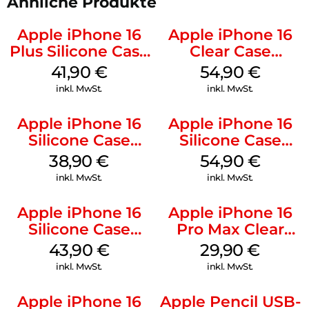
Ähnliche Produkte
Apple iPhone 16
Apple iPhone 16
Plus Silicone Case
Clear Case
MagSafe Stone
MagSafe
41,90
€
54,90
€
Gray
Transparent
inkl. MwSt.
inkl. MwSt.
Apple iPhone 16
Apple iPhone 16
Silicone Case
Silicone Case
MagSafe
MagSafe Black
38,90
€
54,90
€
Ultramarine
inkl. MwSt.
inkl. MwSt.
Apple iPhone 16
Apple iPhone 16
Silicone Case
Pro Max Clear
MagSafe Plum
Case MagSafe
43,90
€
29,90
€
Transparent
inkl. MwSt.
inkl. MwSt.
Apple iPhone 16
Apple Pencil USB-