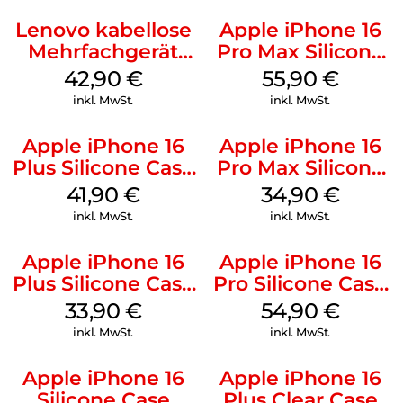
Lenovo kabellose
Apple iPhone 16
Mehrfachgerät
Pro Max Silicone
Luna Grey
Case MagSafe
42,90
€
55,90
€
Stone Gray
inkl. MwSt.
inkl. MwSt.
Apple iPhone 16
Apple iPhone 16
Plus Silicone Case
Pro Max Silicone
MagSafe Stone
Case MagSafe
41,90
€
34,90
€
Gray
Denim
inkl. MwSt.
inkl. MwSt.
Apple iPhone 16
Apple iPhone 16
Plus Silicone Case
Pro Silicone Case
MagSafe Lake
MagSafe Black
33,90
€
54,90
€
Green
inkl. MwSt.
inkl. MwSt.
Apple iPhone 16
Apple iPhone 16
Silicone Case
Plus Clear Case