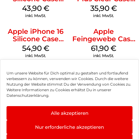
MagSafe Plum
MagSafe
43,90
€
35,90
€
Transparent
inkl. MwSt.
inkl. MwSt.
Apple iPhone 16
Apple
Silicone Case
Feingewebe Case
MagSafe Black
iPhone 15 Pro
54,90
€
61,90
€
MagSafe Schwarz
inkl. MwSt.
inkl. MwSt.
Um unsere Website für Dich optimal zu gestalten und fortlaufend
verbessern zu können, verwenden wir Cookies. Durch die weitere
Nutzung der Website stimmst Du der Verwendung von Cookies zu.
Impressum
Weitere Informationen zu Cookies erhältst Du in unserer
Datenschutzerklärung.
AGB
Datenschutz
Alle akzeptieren
Vertrag widerrufen
Nur erforderliche akzeptieren
Hinweis zur Batterieentsorgung