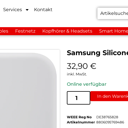
Services
Kontakt
bles
Festnetz
Kopfhörer & Headsets
Smart Hom
Samsung Silicon
32,90
€
inkl. MwSt.
Online verfügbar
In den Waren
WEEE Reg No
DE38765828
Artikelnummer
8806095769486