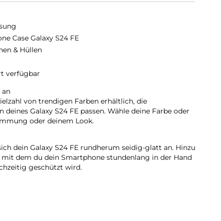
sung
cone Case Galaxy S24 FE
hen & Hüllen
rt verfügbar
 an
Vielzahl von trendigen Farben erhältlich, die
n deines Galaxy S24 FE passen. Wähle deine Farbe oder
timmung oder deinem Look.
sich dein Galaxy S24 FE rundherum seidig-glatt an. Hinzu
, mit dem du dein Smartphone stundenlang in der Hand
chzeitig geschützt wird.
em Smartphone wie angegossen und kann gleichzeitig die
den verringern. Schutz sah noch nie so gut aus.