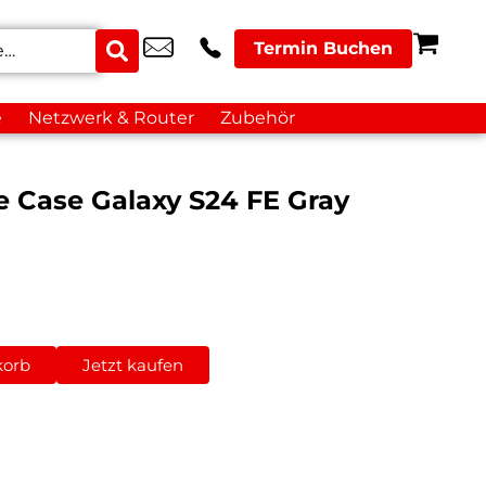
Termin Buchen
e
Netzwerk & Router
Zubehör
e Case Galaxy S24 FE Gray
korb
Jetzt kaufen