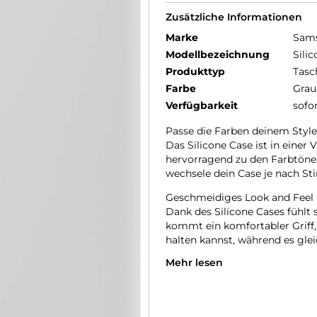
Zusätzliche Informationen
Marke
Sam
Modellbezeichnung
Sili
Produkttyp
Tasc
Farbe
Grau
Verfügbarkeit
sofo
Passe die Farben deinem Style
Das Silicone Case ist in einer 
hervorragend zu den Farbtöne
wechsele dein Case je nach S
Geschmeidiges Look and Feel
Dank des Silicone Cases fühlt 
kommt ein komfortabler Griff
halten kannst, während es glei
Mehr lesen
Style und Schutz in einem
Das Silicone Case passt dein
Gefahr von unerwünschten Schä