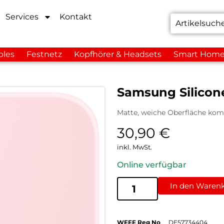
Services
Kontakt
bles
Festnetz
Kopfhörer & Headsets
Smart Hom
Samsung Silicon
Matte, weiche Oberfläche komb
30,90
€
inkl. MwSt.
Online verfügbar
In den Waren
WEEE Reg No
DE57734404