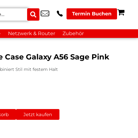
Termin Buchen
e
Netzwerk & Router
Zubehör
e Case Galaxy A56 Sage Pink
iniert Stil mit festem Halt
korb
Jetzt kaufen