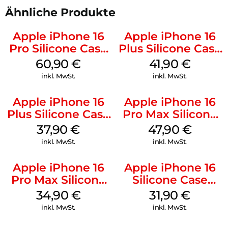
Ähnliche Produkte
Apple iPhone 16
Apple iPhone 16
Pro Silicone Case
Plus Silicone Case
MagSafe Stone
MagSafe Stone
60,90
€
41,90
€
Gray
Gray
inkl. MwSt.
inkl. MwSt.
Apple iPhone 16
Apple iPhone 16
Plus Silicone Case
Pro Max Silicone
MagSafe Lake
Case MagSafe
37,90
€
47,90
€
Green
Black
inkl. MwSt.
inkl. MwSt.
Apple iPhone 16
Apple iPhone 16
Pro Max Silicone
Silicone Case
Case MagSafe
MagSafe Fuchsia
34,90
€
31,90
€
Denim
inkl. MwSt.
inkl. MwSt.