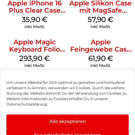
Apple iPhone 16
Apple Silikon Case
Plus Clear Case
mit MagSafe
MagSafe
iPhone 14 Pro
35,90
€
57,90
€
Transparent
(PRODUCT)RED
inkl. MwSt.
inkl. MwSt.
Apple Magic
Apple
Keyboard Folio
Feingewebe Case
iPad 10.9″ (10.Gen.)
iPhone 15 Pro
293,90
€
61,90
€
Weiß
MagSafe Schwarz
inkl. MwSt.
inkl. MwSt.
Um unsere Website für Dich optimal zu gestalten und fortlaufend
verbessern zu können, verwenden wir Cookies. Durch die weitere
Nutzung der Website stimmst Du der Verwendung von Cookies zu.
Impressum
Weitere Informationen zu Cookies erhältst Du in unserer
Datenschutzerklärung.
AGB
Datenschutz
Alle akzeptieren
Vertrag widerrufen
Nur erforderliche akzeptieren